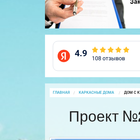
4.9
108
отзывов
ГЛАВНАЯ
КАРКАСНЫЕ ДОМА
CURRENT
ДОМ С 
Проект №2