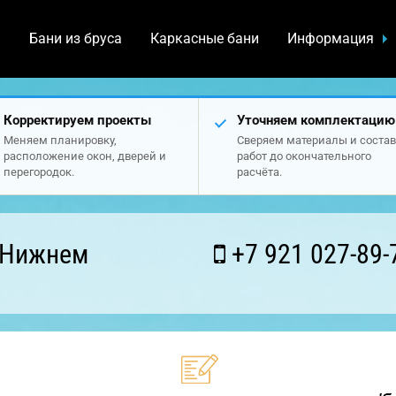
а
Бани из бруса
Каркасные бани
Информация
Корректируем проекты
Уточняем комплектацию
Меняем планировку,
Сверяем материалы и состав
расположение окон, дверей и
работ до окончательного
перегородок.
расчёта.
 Нижнем
+7 921 027-89-