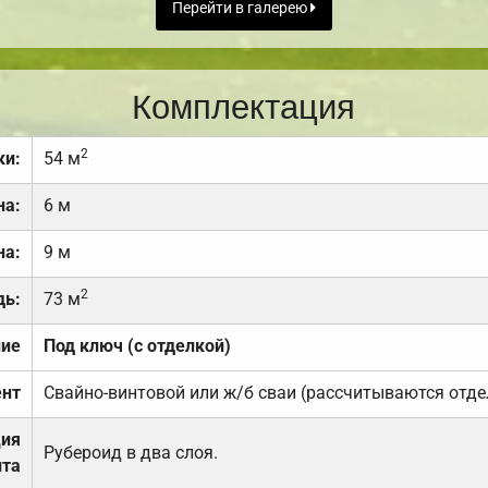
Перейти в галерею
Комплектация
2
ки:
54 м
на:
6 м
на:
9 м
2
дь:
73 м
ние
Под ключ (с отделкой)
нт
Свайно-винтовой или ж/б сваи (рассчитываются отде
ция
Рубероид в два слоя.
та