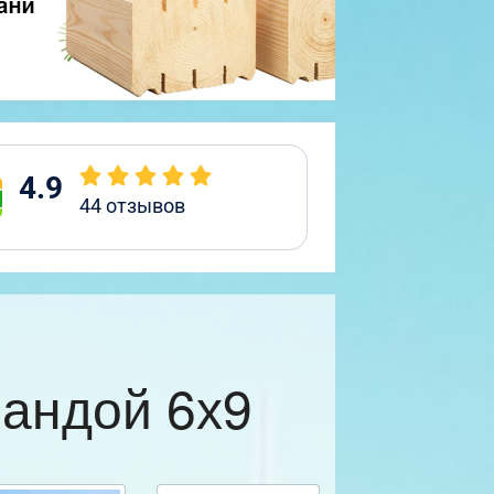
4.9
44
отзывов
рандой 6х9