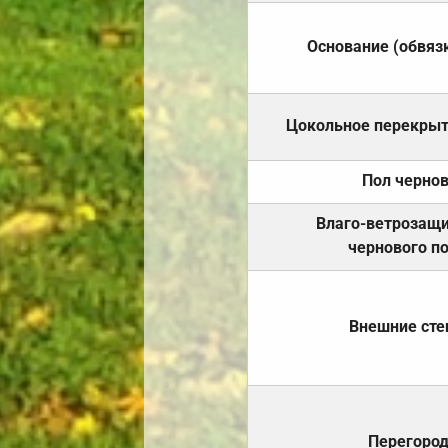
Основание (обвяз
Цокольное перекры
Пол черно
Влаго-ветрозащ
чернового п
Внешние ст
Перегоро