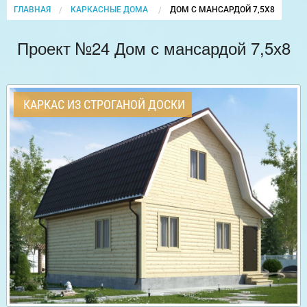
ГЛАВНАЯ
КАРКАСНЫЕ ДОМА
CURRENT:
ДОМ С МАНСАРДОЙ 7,5Х8
Проект №24 Дом с мансардой 7,5х8
КАРКАС ИЗ СТРОГАНОЙ ДОСКИ