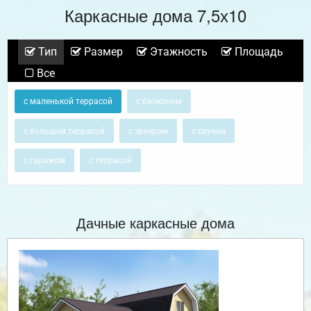
Каркасные дома 7,5х10
Тип
Размер
Этажность
Площадь
Все
с маленькой террасой
с балконом
с большой террасой
с эркером
с сауной
с гаражом
с террасой
Дачные каркасные дома