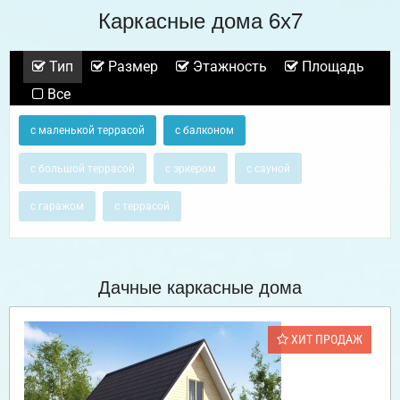
Каркасные дома 6х7
Тип
Размер
Этажность
Площадь
Все
с маленькой террасой
с балконом
с большой террасой
с эркером
с сауной
с гаражом
с террасой
Дачные каркасные дома
ХИТ ПРОДАЖ