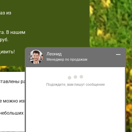
аз из
та. В нашем
руб.
дивить!
Леонид
Менеджер по продажам
Здравствуйте! Я могу 
ставлены разнообразные виды
проконсультировать Вас по нашим 
акциям и проектам.
Только что
е можно изменить на свой вкус.
небольших и недорогих до огромных