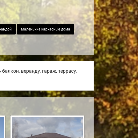
рандой
Маленькие каркасные дома
алкон, веранду, гараж, террасу,