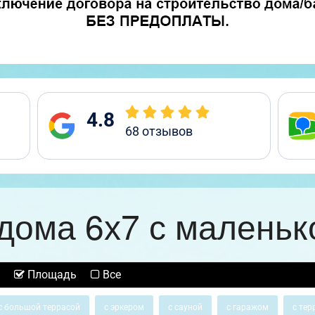
4.8
68
отзывов
дома 6х7 с маленьк
Площадь
Все
с большой террасой
с эркером
с сауной
с гаражом
с тер