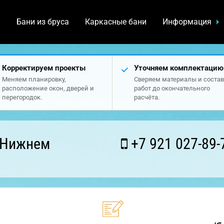
а
Бани из бруса
Каркасные бани
Информация
Корректируем проекты
Уточняем комплектацию
Меняем планировку,
Сверяем материалы и состав
расположение окон, дверей и
работ до окончательного
перегородок.
расчёта.
 Нижнем
+7 921 027-89-