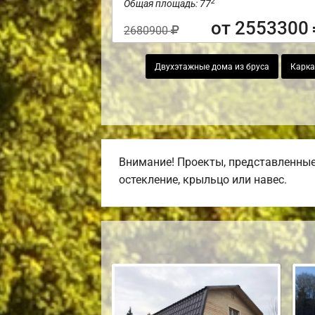
2
Общая площадь: 77
от 2553300
2680900
Двухэтажные дома из бруса
Карка
Внимание! Проекты, представленные 
остекление, крыльцо или навес.