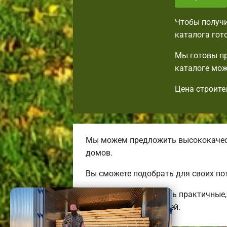
Чтобы получи
каталога гот
Мы готовы пр
каталоге мож
Цена строите
Мы можем предложить высококачест
домов.
Вы сможете подобрать для своих по
Мы готовы предложить практичные, 
трехэтажных коттеджей.