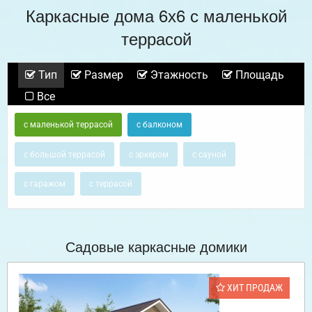
Каркасные дома 6х6 с маленькой
террасой
Тип
Размер
Этажность
Площадь
Все
с маленькой террасой
с балконом
с большой террасой
с эркером
с сауной
с гаражом
с террасой
Садовые каркасные домики
ХИТ ПРОДАЖ