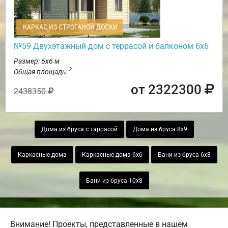
КАРКАС ИЗ СТРОГАНОЙ ДОСКИ
№59 Двухэтажный дом с террасой и балконом 6х6
Размер: 6х6 м
2
Общая площадь:
от 2322300
2438350
Дома из бруса с таррасой
Дома из бруса 8х9
Каркасные дома
Каркасные дома 6х6
Бани из бруса 6х8
Бани из бруса 10х8
Внимание! Проекты, представленные в нашем