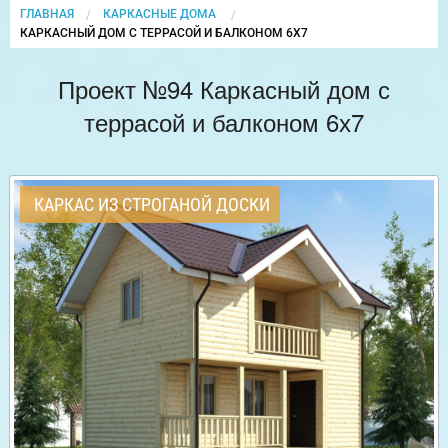
ГЛАВНАЯ
КАРКАСНЫЕ ДОМА
CURRENT:
КАРКАСНЫЙ ДОМ С ТЕРРАСОЙ И БАЛКОНОМ 6Х7
Проект №94 Каркасный дом с
террасой и балконом 6х7
КАРКАС ИЗ СТРОГАНОЙ ДОСКИ