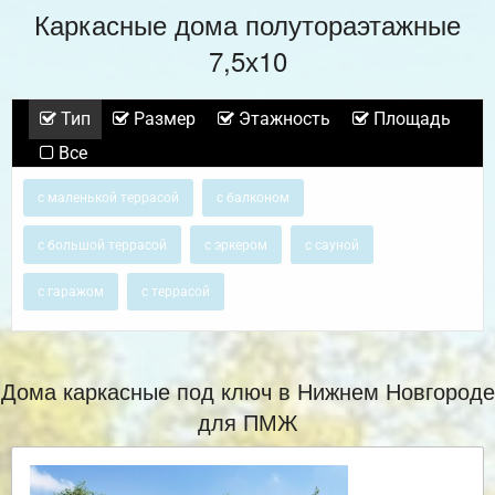
Каркасные дома полутораэтажные
7,5х10
Тип
Размер
Этажность
Площадь
Все
с маленькой террасой
с балконом
с большой террасой
с эркером
с сауной
с гаражом
с террасой
Дома каркасные под ключ в Нижнем Новгороде
для ПМЖ