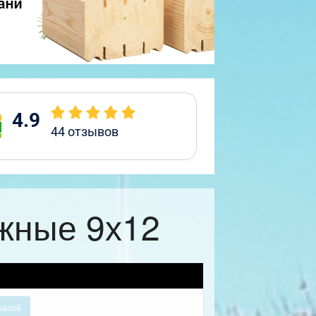
4.9
44
отзывов
жные 9х12
расой