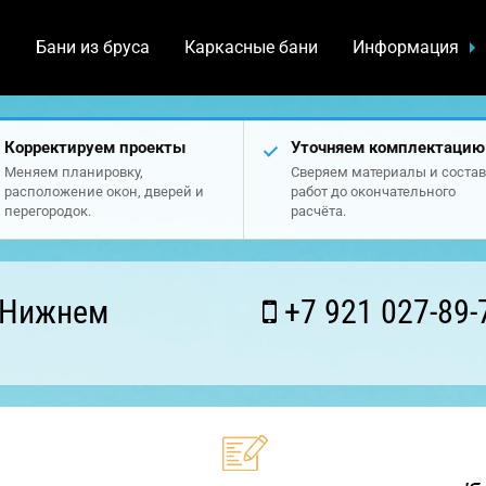
а
Бани из бруса
Каркасные бани
Информация
Корректируем проекты
Уточняем комплектацию
Меняем планировку,
Сверяем материалы и состав
расположение окон, дверей и
работ до окончательного
перегородок.
расчёта.
 Нижнем
+7 921 027-89-