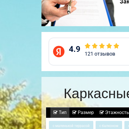
4.9
121
отзывов
Каркасны
Тип
Размер
Этажность
с маленькой террасой
с балконом