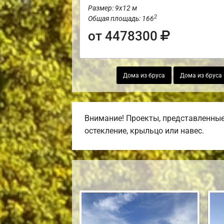
Размер: 9х12 м
2
Общая площадь: 166
от 4478300
Дома из бруса
Дома из бруса 
Внимание! Проекты, представленные 
остекление, крыльцо или навес.