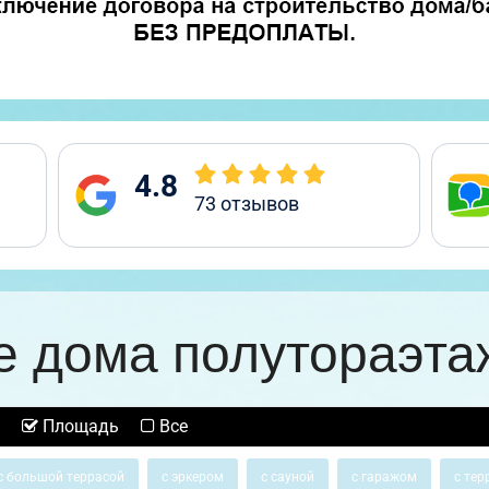
4.8
73
отзывов
е дома полутораэта
Площадь
Все
с большой террасой
с эркером
с сауной
с гаражом
с тер