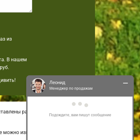
аз из
та. В нашем
руб.
дивить!
Леонид
Менеджер по продажам
Здравствуйте! Я могу 
ставлены разнообразные виды
проконсультировать Вас по нашим 
акциям и проектам.
Только что
е можно изменить на свой вкус.