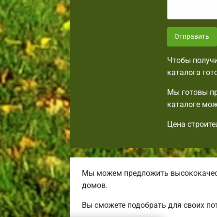
Отправить
Чтобы получи
каталога гот
Мы готовы пр
каталоге мож
Цена строите
Мы можем предложить высококачест
домов.
Вы сможете подобрать для своих по