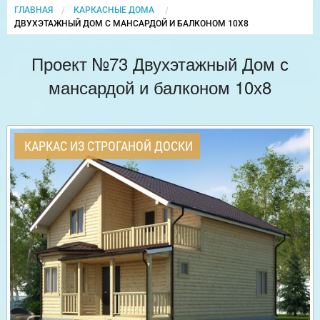
ГЛАВНАЯ
КАРКАСНЫЕ ДОМА
CURRENT:
ДВУХЭТАЖНЫЙ ДОМ С МАНСАРДОЙ И БАЛКОНОМ 10Х8
Проект №73 Двухэтажный Дом с
мансардой и балконом 10х8
КАРКАС ИЗ СТРОГАНОЙ ДОСКИ