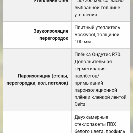
Утепление стен
150/200 мм. согласно
выбранной толщине
утепления.
Плитный утеплитель
Звукоизоляция
Rockwool, толщиной
перегородок
100 мм.
Плёнка Ондутис R70.
Дополнительная
герметизация
Пароизоляция (стены,
нахлёстов/
перегородки, пол, потолок)
примыканий
пароизоляционной
плёнки клейкой лентой
Delta.
Двухкамерные
стеклопакеты ПВХ
белого цвета, профиль