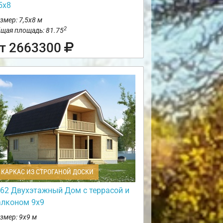
5х8
змер: 7,5х8 м
2
щая площадь: 81.75
т 2663300
КАРКАС ИЗ СТРОГАНОЙ ДОСКИ
62 Двухэтажный Дом с террасой и
алконом 9х9
змер: 9х9 м