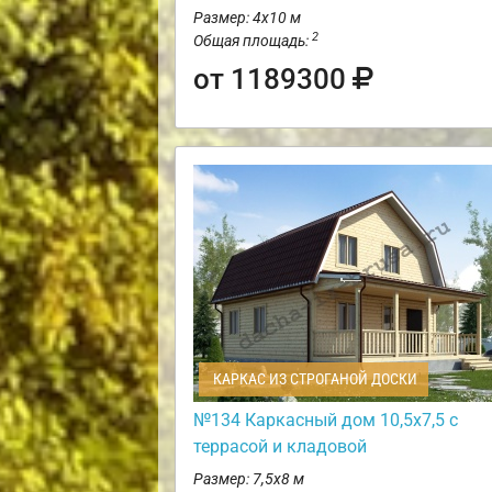
Размер: 4х10 м
2
Общая площадь:
от 1189300
КАРКАС ИЗ СТРОГАНОЙ ДОСКИ
№134 Каркасный дом 10,5х7,5 с
террасой и кладовой
Размер: 7,5х8 м