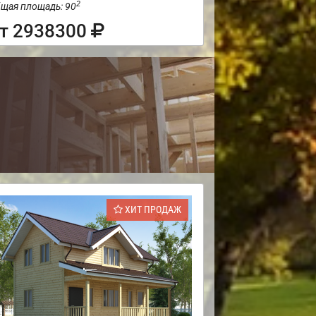
2
щая площадь: 90
т 2938300
ХИТ ПРОДАЖ