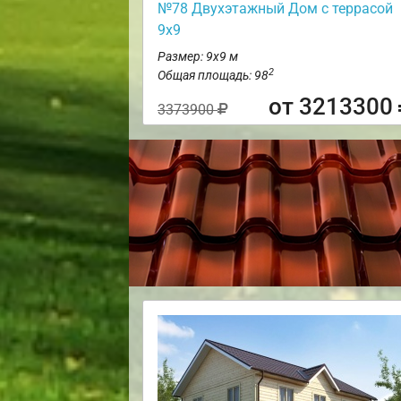
№78 Двухэтажный Дом с террасой
9х9
Размер: 9х9 м
2
Общая площадь: 98
от 3213300
3373900