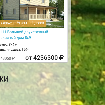
КАРКАС ИЗ СТРОГАНОЙ ДОСКИ
111 Большой двухэтажный
аркасный дом 8х9
змер: 8х9 м
2
щая площадь: 140
от 4236300
448050
ки