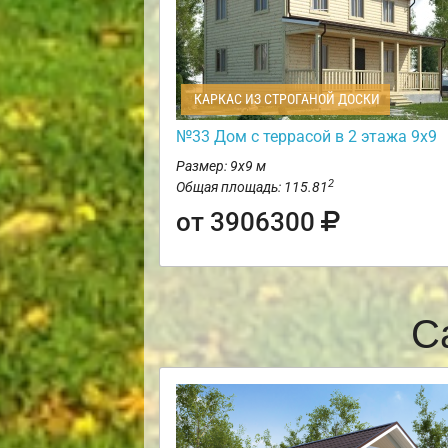
КАРКАС ИЗ СТРОГАНОЙ ДОСКИ
№33 Дом с террасой в 2 этажа 9х9
Размер: 9х9 м
2
Общая площадь: 115.81
от 3906300
С