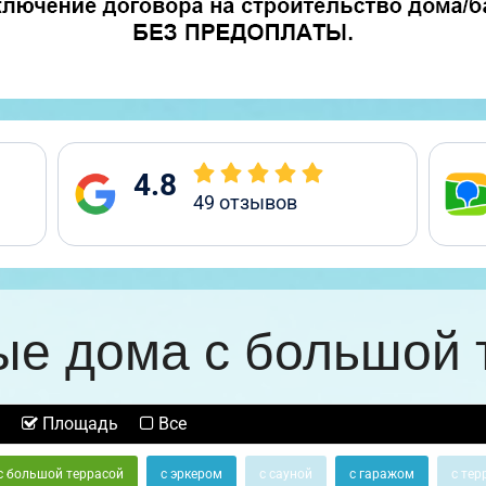
4.8
49
отзывов
ые дома с большой 
Площадь
Все
с большой террасой
с эркером
с сауной
с гаражом
с тер