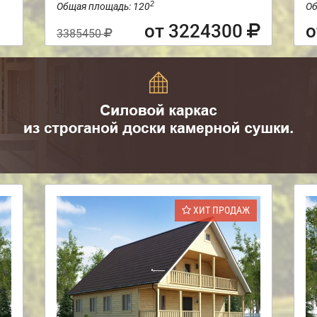
2
Общая площадь: 120
Об
от 3224300
о
3385450
ХИТ ПРОДАЖ