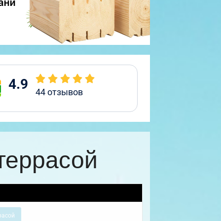
4.9
44
отзывов
террасой
расой