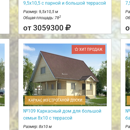
9,5х10,5 с парной и большой террасой
7,
Размер: 9,5х10,5 м
Ра
2
Общая площадь: 78
Об
от 3059300
о
ХИТ ПРОДАЖ
КАРКАС ИЗ СТРОГАНОЙ ДОСКИ
№109 Каркасный дом для большой
№
семьи 8х10 с террасой
б
Размер: 8х10 м
Ра