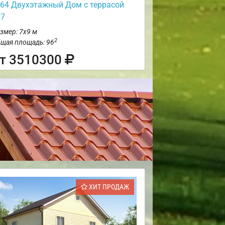
64 Двухэтажный Дом с террасой
х7
змер: 7х9 м
2
щая площадь: 96
т 3510300
ХИТ ПРОДАЖ