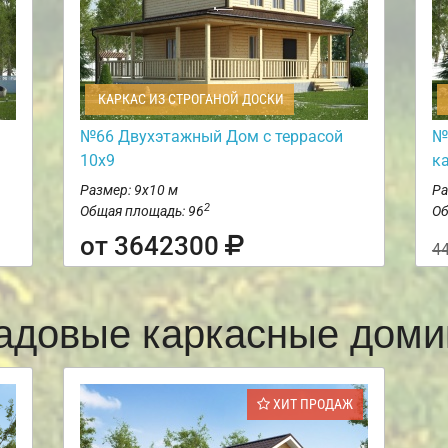
КАРКАС ИЗ СТРОГАНОЙ ДОСКИ
№66 Двухэтажный Дом с террасой
№
10х9
к
Размер: 9х10 м
Ра
2
Общая площадь: 96
Об
от 3642300
4
адовые каркасные доми
ХИТ ПРОДАЖ