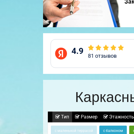
4.9
81
отзывов
Каркасн
Тип
Размер
Этажность
с маленькой террасой
с балконом