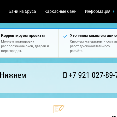
а
Бани из бруса
Каркасные бани
Информация
Корректируем проекты
Уточняем комплектацию
Меняем планировку,
Сверяем материалы и состав
расположение окон, дверей и
работ до окончательного
перегородок.
расчёта.
 Нижнем
+7 921 027-89-