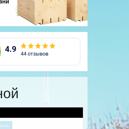
4.9
44
отзывов
ной
расой