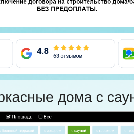
4.8
63
отзывов
ркасные дома с сау
Площадь
Все
с большой террасой
с эркером
с сауной
с гаражом
с тер