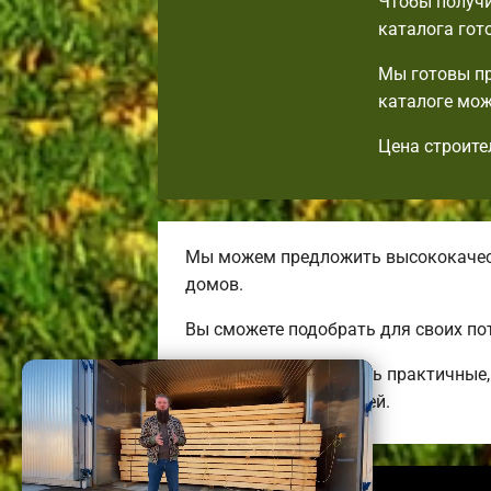
Чтобы получи
каталога гот
Мы готовы пр
каталоге мож
Цена строите
Мы можем предложить высококачест
домов.
Вы сможете подобрать для своих по
Мы готовы предложить практичные, 
трехэтажных коттеджей.