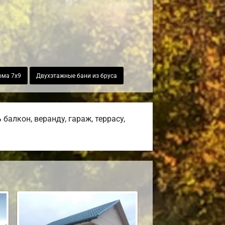
ома 7х9
Двухэтажные бани из бруса
алкон, веранду, гараж, террасу,