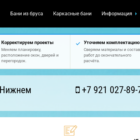
а
Бани из бруса
Каркасные бани
Информация
Корректируем проекты
Уточняем комплектацию
Меняем планировку,
Сверяем материалы и состав
расположение окон, дверей и
работ до окончательного
перегородок.
расчёта.
 Нижнем
+7 921 027-89-