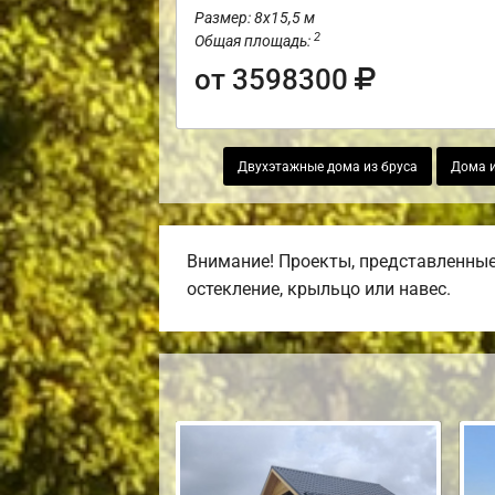
Размер: 8х15,5 м
2
Общая площадь:
от 3598300
Двухэтажные дома из бруса
Дома и
Внимание! Проекты, представленные 
остекление, крыльцо или навес.