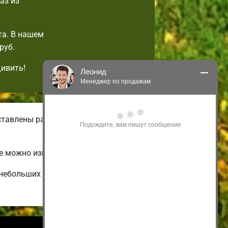
аз из
та. В нашем
руб.
дивить!
Леонид
Менеджер по продажам
Здравствуйте! Я могу 
ставлены разнообразные виды
проконсультировать Вас по нашим 
акциям и проектам.
Только что
е можно изменить на свой вкус.
небольших и недорогих до огромных