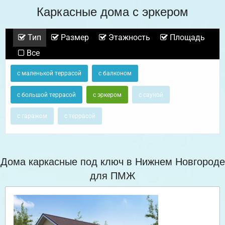
Каркасные дома с эркером
Тип
Размер
Этажность
Площадь
Все
с маленькой террасой
с балконом
с большой террасой
с эркером
с сауной
с гаражом
с террасой
Дома каркасные под ключ в Нижнем Новгороде
для ПМЖ