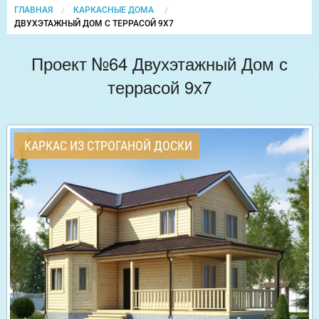
ГЛАВНАЯ
КАРКАСНЫЕ ДОМА
CURRENT:
ДВУХЭТАЖНЫЙ ДОМ С ТЕРРАСОЙ 9Х7
Проект №64 Двухэтажный Дом с
террасой 9х7
КАРКАС ИЗ СТРОГАНОЙ ДОСКИ