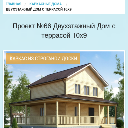
ГЛАВНАЯ
КАРКАСНЫЕ ДОМА
CURRENT:
ДВУХЭТАЖНЫЙ ДОМ С ТЕРРАСОЙ 10Х9
Проект №66 Двухэтажный Дом с
террасой 10х9
КАРКАС ИЗ СТРОГАНОЙ ДОСКИ