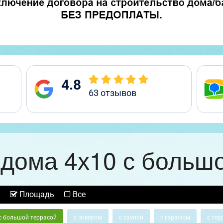
4.8
63
отзывов
дома 4х10 с больш
Площадь
Все
с большой террасой
с эркером
с сауной
с гаражом
с тер