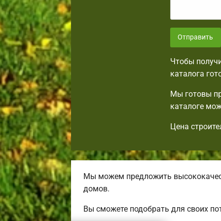
Отправить
Чтобы получи
каталога гот
Мы готовы пр
каталоге мож
Цена строите
Мы можем предложить высококачест
домов.
Вы сможете подобрать для своих по