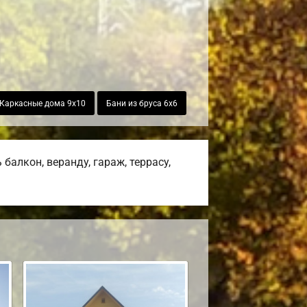
Каркасные дома 9х10
Бани из бруса 6х6
алкон, веранду, гараж, террасу,