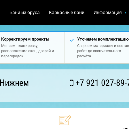
а
Бани из бруса
Каркасные бани
Информация
Корректируем проекты
Уточняем комплектацию
Меняем планировку,
Сверяем материалы и состав
расположение окон, дверей и
работ до окончательного
перегородок.
расчёта.
 Нижнем
+7 921 027-89-