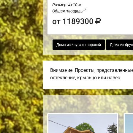
Размер: 4х10 м
2
Общая площадь:
от 1189300
Дома из бруса с таррасой
Дома из брус
Внимание! Проекты, представленные 
остекление, крыльцо или навес.