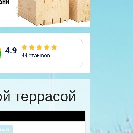
4.9
44
отзывов
ой террасой
расой