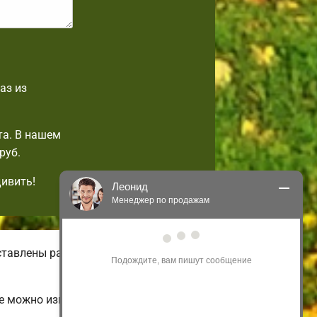
аз из
та. В нашем
руб.
дивить!
Леонид
Менеджер по продажам
Здравствуйте! Я могу 
ставлены разнообразные виды
проконсультировать Вас по нашим 
акциям и проектам.
Только что
е можно изменить на свой вкус.