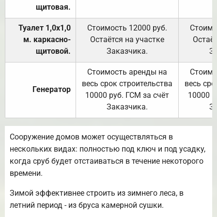
щитовая.
Туалет 1,0х1,0
Стоимость 12000 руб.
Стоимо
м. каркасно-
Остаётся на участке
Остаёт
щитовой.
Заказчика.
З
Стоимость аренды на
Стоимо
весь срок строительства
весь сро
Генератор
10000 руб. ГСМ за счёт
10000 р
Заказчика.
З
Сооружение домов может осуществляться в
нескольких видах: полностью под ключ и под усадку,
когда сруб будет отстаиваться в течение некоторого
времени.
Зимой эффективнее строить из зимнего леса, в
летний период - из бруса камерной сушки.