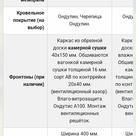
Кровельное
Ондулин, Черепица
Ондул
покрытие (на
Ондулин.
выбор)
Каркас из обрезной
Карка
доски
камерной сушки
доски
40х150 мм. Обшиваются
влажно
вагонкой камерной
Обшива
сушки толщиной 16 мм.
каме
Фронтоны (при
сорт АВ по контррейке
толщиной
наличии)
20х40 мм.
по контр
(вентиляционный зазор).
(вентиля
Влаго-ветрозащита
Влаго
Ондутис А100. Монтаж
Ондути
вентиляционных
вент
решёток.
Ширина 400 мм.
Шир