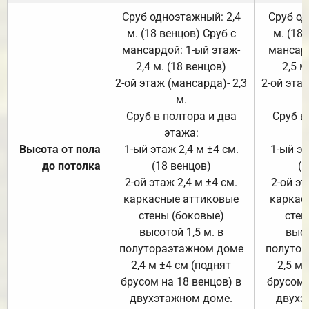
Сруб одноэтажный: 2,4
Сруб од
м. (18 венцов) Сруб с
м. (18
мансардой: 1-ый этаж-
мансард
2,4 м. (18 венцов)
2,5 м
2-ой этаж (мансарда)- 2,3
2-ой этаж
м.
Сруб в полтора и два
Сруб в
этажа:
Высота от пола
1-ый этаж 2,4 м ±4 см.
1-ый эт
до потолка
(18 венцов)
(1
2-ой этаж 2,4 м ±4 см.
2-ой эт
каркасные аттиковые
каркас
стены (боковые)
стен
высотой 1,5 м. в
высо
полутораэтажном доме
полутор
2,4 м ±4 см (поднят
2,5 м 
брусом на 18 венцов) в
брусом 
двухэтажном доме.
двухэ