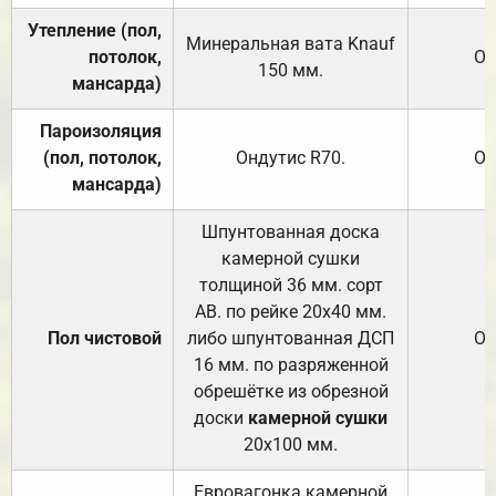
Утепление (пол,
Минеральная вата
Knauf
потолок,
От
150
мм.
мансарда)
Пароизоляция
(пол, потолок,
Ондутис
R70
.
От
мансарда)
Шпунтованная доска
камерной сушки
толщиной 36 мм. сорт
АВ. по рейке 20х40 мм.
Пол чистовой
либо шпунтованная ДСП
От
16 мм. по разряженной
обрешётке из обрезной
доски
камерной сушки
20х100 мм.
Евровагонка камерной