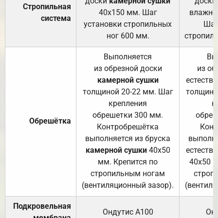
доски
камерной сушки
доски
Стропильная
40х150 мм. Шаг
влажно
система
установки стропильных
Шаг
ног 600 мм.
стропиль
Выполняется
Вы
из обрезной доски
из об
камерной сушки
естеств
толщиной 20-22 мм. Шаг
толщино
крепления
к
обрешетки 300 мм.
обреш
Обрешётка
Контробрешётка
Конт
выполняется из бруска
выполня
камерной сушки
40х50
естеств
мм. Крепится по
40х50 м
стропильным ногам
строп
(вентиляционный зазор).
(вентиля
Подкровельная
Ондутис А100
Он
мембрана