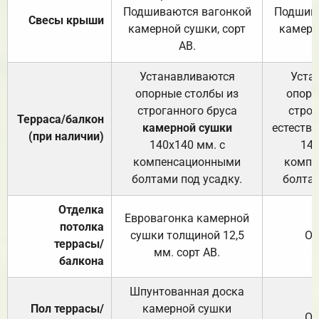
Подшиваются вагонкой
Подшива
Свесы крыши
камерной сушки, сорт
камерн
АВ.
Устанавливаются
Уста
опорные столбы из
опорн
строганного бруса
строг
Терраса/балкон
камерной сушки
естеств
(при наличии)
140х140 мм. с
140
компенсационными
компе
болтами под усадку.
болтам
Отделка
Евровагонка камерной
потолка
сушки толщиной 12,5
От
террасы/
мм. сорт АВ.
балкона
Шпунтованная доска
Пол террасы/
камерной сушки
От