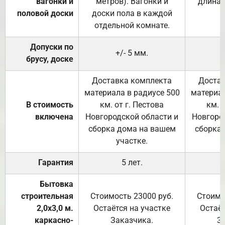
вагонки и
метров). Вагонки и
длина 
половой доски
доски пола в каждой
отдельной комнате.
Допуски по
+/- 5 мм.
брусу, доске
Доставка комплекта
Достав
материала в радиусе 500
материал
В стоимость
км. от г. Пестова
км. 
включена
Новгородской области и
Новгоро
сборка дома на вашем
сборка
участке.
Гарантия
5 лет.
Бытовка
строительная
Стоимость 23000 руб.
Стоимо
2,0х3,0 м.
Остаётся на участке
Остаёт
каркасно-
Заказчика.
З