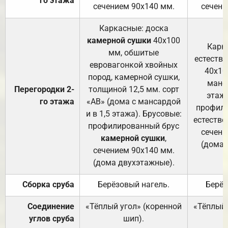
го этажа
сечением 90х140 мм.
сечени
Каркасные: доска
камерной сушки
40х100
Карк
мм, обшитые
естеств
евровагонкой хвойных
40х10
пород, камерной сушки,
манса
Перегородки 2-
толщиной 12,5 мм. сорт
этажа
го этажа
«АВ» (дома с мансардой
профили
и в 1,5 этажа). Брусовые:
естестве
профилированный брус
сечени
камерной сушки
,
(дома 
сечением 90х140 мм.
(дома двухэтажные).
Сборка сруба
Берёзовый нагель.
Берёз
Соединение
«Тёплый угол» (коренной
«Тёплый 
углов сруба
шип).