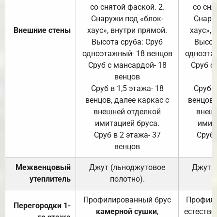
со снятой фаской. 2.
со сня
Снаружи под «блок-
Снару
Внешние стены
хаус», внутри прямой.
хаус», 
Высота сруба: Сруб
Высот
одноэтажный- 18 венцов
одноэта
Сруб с мансардой- 18
Сруб с
венцов
Сруб в 1,5 этажа- 18
Сруб в
венцов, далее каркас с
венцов,
внешней отделкой
внеш
имитацией бруса.
имит
Сруб в 2 этажа- 37
Сруб 
венцов
Межвенцовый
Джут (льноджутовое
Джут 
утеплитель
полотно).
п
Профилированный брус
Профили
Перегородки 1-
камерной сушки
,
естестве