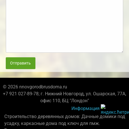
Отправить
© 2026 nnovgorodbrusdoma.ru
+7 921 027-89-78; г. Нижний Новгород, ул. Ошарская, 77А,
офис 110, БЦ "Лондон"
Информация
Строительство деревянных домов: Дачные домики под
усадку, каркасные дома под ключ для пмж.