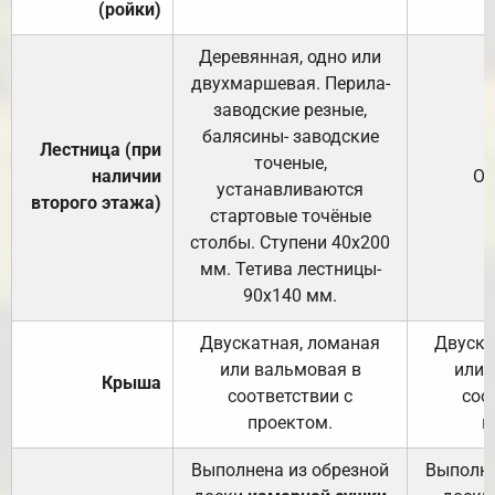
(ройки)
Деревянная, одно или
двухмаршевая. Перила-
заводские резные,
балясины- заводские
Лестница (при
точеные,
наличии
От
устанавливаются
второго этажа)
стартовые точёные
столбы. Ступени 40х200
мм. Тетива лестницы-
90х140 мм.
Двускатная, ломаная
Двуска
или вальмовая в
или 
Крыша
соответствии с
соо
проектом.
п
Выполнена из обрезной
Выполне