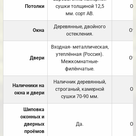
Потолки
сушки толщиной 12,5
От
мм. сорт АВ.
Деревянные, двойного
Окна
От
остекления.
Входная- металлическая,
утеплённая (Россия).
Двери
От
Межкомнатные-
филёнчатые.
Наличник деревянный,
Наличники на
строганый, камерной
От
окна и двери
сушки 70-90 мм.
Шиповка
оконных и
дверных
Да.
От
проёмов