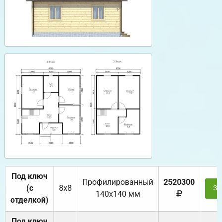
Под ключ
Профилированный
2520300
(с
8х8
За
140х140 мм
отделкой)
Под ключ