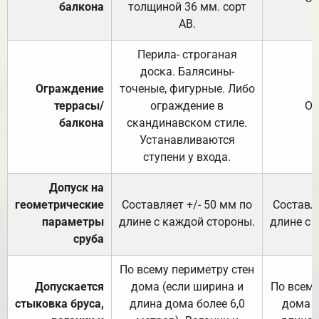
балкона
толщиной 36 мм. сорт
АВ.
Перила- строганая
доска. Балясины-
Ограждение
точеные, фигурные. Либо
террасы/
ограждение в
От
балкона
скандинавском стиле.
Устанавливаются
ступени у входа.
Допуск на
геометрические
Составляет +/- 50 мм по
Составля
параметры
длине с каждой стороны.
длине с 
сруба
По всему периметру стен
Допускается
дома (если ширина и
По всему
стыковка бруса,
длина дома более 6,0
дома (