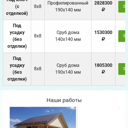
Профилированный
2828300
(с
8х8
За
190х140 мм
отделкой)
Под
усадку
Cруб дома
1530300
8х8
За
(без
140х140 мм
отделки)
Под
усадку
Cруб дома
1805300
8х8
За
(без
190х140 мм
отделки)
Наши работы