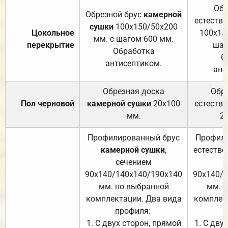
Обр
Обрезной брус
камерной
естеств
сушки
100х150/50х200
Цокольное
100х15
мм. с шагом 600 мм.
перекрытие
шаг
Обработка
О
антисептиком.
ант
Обрезная доска
Обр
Пол черновой
камерной сушки
20х100
естеств
мм.
2
Профилированный брус
Профили
камерной сушки
,
естестве
сечением
с
90х140/140х140/190х140
90х140/
мм. по выбранной
мм. 
комплектации. Два вида
комплек
профиля:
п
1. С двух сторон, прямой
1. С дву