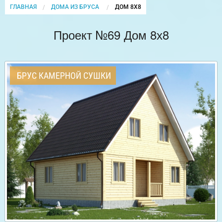
ГЛАВНАЯ
ДОМА ИЗ БРУСА
CURRENT:
ДОМ 8Х8
Проект №69 Дом 8х8
БРУС КАМЕРНОЙ СУШКИ