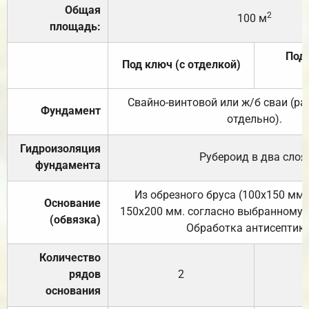
Общая
2
100 м
площадь:
Под 
Под ключ (с отделкой)
Свайно-винтовой или ж/б сваи (р
Фундамент
отдельно).
Гидроизоляция
Рубероид в два слоя
фундамента
Из обрезного бруса (100х150 мм.
Основание
150х200 мм. согласно выбранному с
(обвязка)
Обработка антисептик
Количество
рядов
2
основания