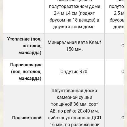
полутораэтажном доме
полутор
2,4 м ±4 см (поднят
2,5 м 
брусом на 18 венцов) в
брусом 
двухэтажном доме.
двухэ
Утепление (пол,
Минеральная вата
Knauf
потолок,
От
150
мм.
мансарда)
Пароизоляция
(пол, потолок,
Ондутис
R70
.
От
мансарда)
Шпунтованная доска
камерной сушки
толщиной 36 мм. сорт
АВ. по рейке 20х40 мм.
Пол чистовой
либо шпунтованная ДСП
От
16 мм. по разряженной