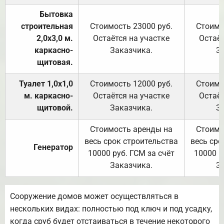
Бытовка
строительная
Стоимость 23000 руб.
Стоимо
2,0х3,0 м.
Остаётся на участке
Остаёт
каркасно-
Заказчика.
З
щитовая.
Туалет 1,0х1,0
Стоимость 12000 руб.
Стоимо
м. каркасно-
Остаётся на участке
Остаёт
щитовой.
Заказчика.
З
Стоимость аренды на
Стоимо
весь срок строительства
весь сро
Генератор
10000 руб. ГСМ за счёт
10000 р
Заказчика.
З
Сооружение домов может осуществляться в
нескольких видах: полностью под ключ и под усадку,
когда сруб будет отстаиваться в течение некоторого