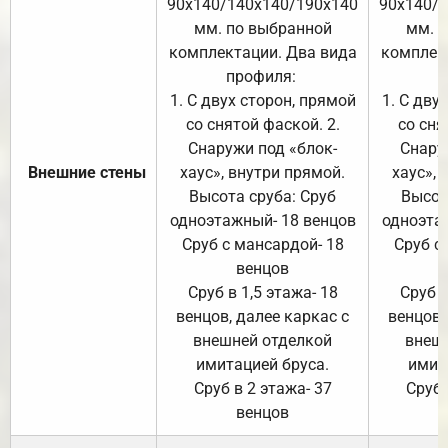
90х140/140х140/190х140
90х140/
мм. по выбранной
мм. 
комплектации. Два вида
комплек
профиля:
п
1. С двух сторон, прямой
1. С дву
со снятой фаской. 2.
со сня
Снаружи под «блок-
Снару
Внешние стены
хаус», внутри прямой.
хаус», 
Высота сруба: Сруб
Высот
одноэтажный- 18 венцов
одноэта
Сруб с мансардой- 18
Сруб с
венцов
Сруб в 1,5 этажа- 18
Сруб в
венцов, далее каркас с
венцов,
внешней отделкой
внеш
имитацией бруса.
имит
Сруб в 2 этажа- 37
Сруб 
венцов