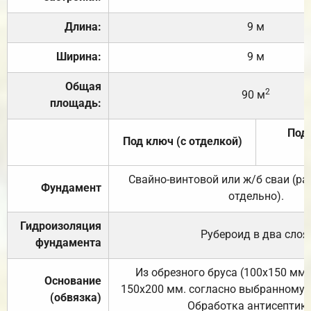
Длина:
9 м
Ширина:
9 м
Общая
2
90 м
площадь:
Под 
Под ключ (с отделкой)
Свайно-винтовой или ж/б сваи (р
Фундамент
отдельно).
Гидроизоляция
Рубероид в два слоя
фундамента
Из обрезного бруса (100х150 мм.
Основание
150х200 мм. согласно выбранному с
(обвязка)
Обработка антисептик