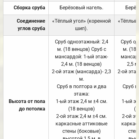
Сборка сруба
Берёзовый нагель.
Берёз
Соединение
«Тёплый угол» (коренной
«Тёплый 
углов сруба
шип).
Сруб одноэтажный: 2,4
Сруб од
м. (18 венцов) Сруб с
м. (18
мансардой: 1-ый этаж-
мансард
2,4 м. (18 венцов)
2,5 м
2-ой этаж (мансарда)- 2,3
2-ой этаж
м.
Сруб в полтора и два
Сруб в
этажа:
Высота от пола
1-ый этаж 2,4 м ±4 см.
1-ый эт
до потолка
(18 венцов)
(1
2-ой этаж 2,4 м ±4 см.
2-ой эт
каркасные аттиковые
каркас
стены (боковые)
стен
высотой 1,5 м. в
высо