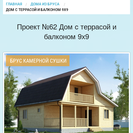
ГЛАВНАЯ
ДОМА ИЗ БРУСА
CURRENT:
ДОМ C ТЕРРАСОЙ И БАЛКОНОМ 9Х9
Проект №62 Дом c террасой и
балконом 9х9
БРУС КАМЕРНОЙ СУШКИ