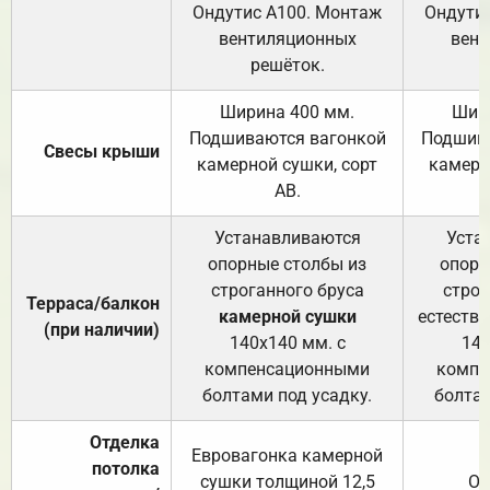
Ондутис А100. Монтаж
Ондути
вентиляционных
вент
решёток.
Ширина 400 мм.
Шир
Подшиваются вагонкой
Подшива
Свесы крыши
камерной сушки, сорт
камерн
АВ.
Устанавливаются
Уста
опорные столбы из
опорн
строганного бруса
строг
Терраса/балкон
камерной сушки
естеств
(при наличии)
140х140 мм. с
140
компенсационными
компе
болтами под усадку.
болтам
Отделка
Евровагонка камерной
потолка
сушки толщиной 12,5
От