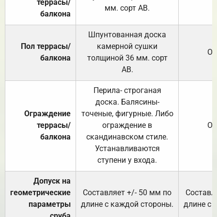
террасы/
мм. сорт АВ.
балкона
Шпунтованная доска
Пол террасы/
камерной сушки
От
балкона
толщиной 36 мм. сорт
АВ.
Перила- строганая
доска. Балясины-
Ограждение
точеные, фигурные. Либо
террасы/
ограждение в
От
балкона
скандинавском стиле.
Устанавливаются
ступени у входа.
Допуск на
геометрические
Составляет +/- 50 мм по
Составля
параметры
длине с каждой стороны.
длине с 
сруба