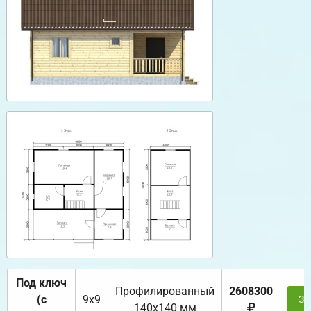
Под ключ
Профилированный
2608300
(с
9х9
За
140х140 мм