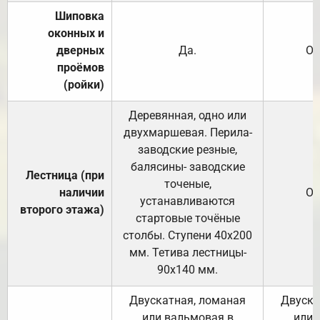
Шиповка
оконных и
дверных
Да.
От
проёмов
(ройки)
Деревянная, одно или
двухмаршевая. Перила-
заводские резные,
балясины- заводские
Лестница (при
точеные,
наличии
От
устанавливаются
второго этажа)
стартовые точёные
столбы. Ступени 40х200
мм. Тетива лестницы-
90х140 мм.
Двускатная, ломаная
Двуска
или вальмовая в
или 