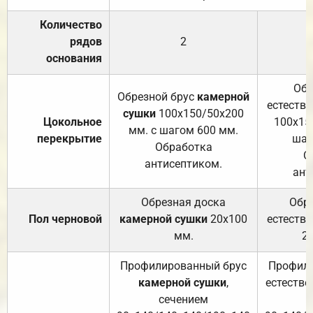
Количество
рядов
2
основания
Обр
Обрезной брус
камерной
естеств
сушки
100х150/50х200
Цокольное
100х15
мм. с шагом 600 мм.
перекрытие
шаг
Обработка
О
антисептиком.
ант
Обрезная доска
Обр
Пол черновой
камерной сушки
20х100
естеств
мм.
2
Профилированный брус
Профили
камерной сушки
,
естестве
сечением
с