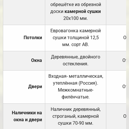
обрешётке из обрезной
доски
камерной сушки
20х100 мм.
Евровагонка камерной
Потолки
сушки толщиной 12,5
От
мм. сорт АВ.
Деревянные, двойного
Окна
От
остекления.
Входная- металлическая,
утеплённая (Россия).
Двери
От
Межкомнатные-
филёнчатые.
Наличник деревянный,
Наличники на
строганый, камерной
От
окна и двери
сушки 70-90 мм.