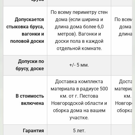
По всему периметру стен
Допускается
дома (если ширина и
По всему
стыковка бруса,
длина дома более 6,0
дома (
вагонки и
метров). Вагонки и
длина 
половой доски
доски пола в каждой
отдельной комнате.
Допуски по
+/- 5 мм.
брусу, доске
Доставка комплекта
Достав
материала в радиусе 500
материал
В стоимость
км. от г. Пестова
км. 
включена
Новгородской области и
Новгоро
сборка дома на вашем
сборка
участке.
Гарантия
5 лет.