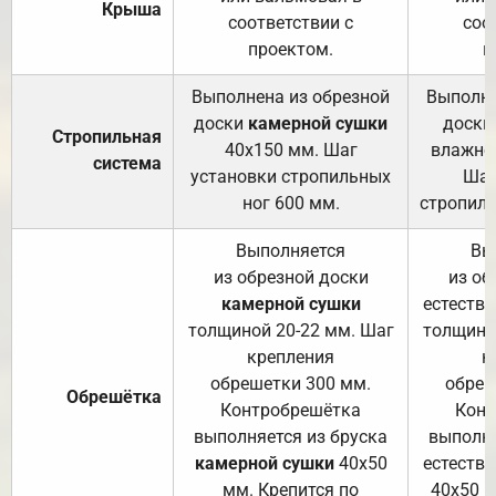
Крыша
соответствии с
соо
проектом.
п
Выполнена из обрезной
Выполне
доски
камерной сушки
доски
Стропильная
40х150 мм. Шаг
влажно
система
установки стропильных
Шаг
ног 600 мм.
стропиль
Выполняется
Вы
из обрезной доски
из об
камерной сушки
естеств
толщиной 20-22 мм. Шаг
толщино
крепления
к
обрешетки 300 мм.
обреш
Обрешётка
Контробрешётка
Конт
выполняется из бруска
выполня
камерной сушки
40х50
естеств
мм. Крепится по
40х50 м