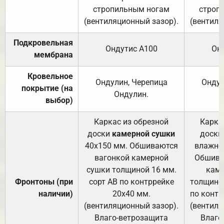
стропильным ногам
строп
(вентиляционный зазор).
(вентиля
Подкровельная
Ондутис А100
Он
мембрана
Кровельное
Ондулин, Черепица
Ондул
покрытие (на
Ондулин.
выбор)
Каркас из обрезной
Карка
доски
камерной сушки
доски
40х150 мм. Обшиваются
влажно
вагонкой камерной
Обшива
сушки толщиной 16 мм.
каме
Фронтоны (при
сорт АВ по контррейке
толщиной
наличии)
20х40 мм.
по контр
(вентиляционный зазор).
(вентиля
Влаго-ветрозащита
Влаго