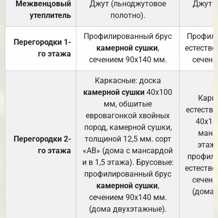
Межвенцовый
Джут (льноджутовое
Джут 
утеплитель
полотно).
п
Профилированный брус
Профили
Перегородки 1-
камерной сушки
,
естестве
го этажа
сечением 90х140 мм.
сечени
Каркасные: доска
камерной сушки
40х100
Карк
мм, обшитые
естеств
евровагонкой хвойных
40х10
пород, камерной сушки,
манса
Перегородки 2-
толщиной 12,5 мм. сорт
этажа
го этажа
«АВ» (дома с мансардой
профили
и в 1,5 этажа). Брусовые:
естестве
профилированный брус
сечени
камерной сушки
,
(дома 
сечением 90х140 мм.
(дома двухэтажные).