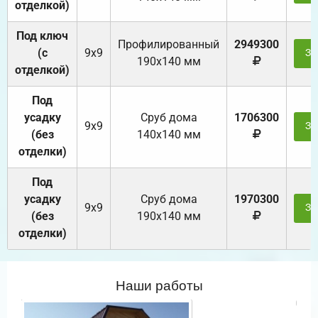
отделкой)
Под ключ
Профилированный
2949300
(с
9х9
За
190х140 мм
отделкой)
Под
усадку
Cруб дома
1706300
9х9
За
(без
140х140 мм
отделки)
Под
усадку
Cруб дома
1970300
9х9
За
(без
190х140 мм
отделки)
Наши работы