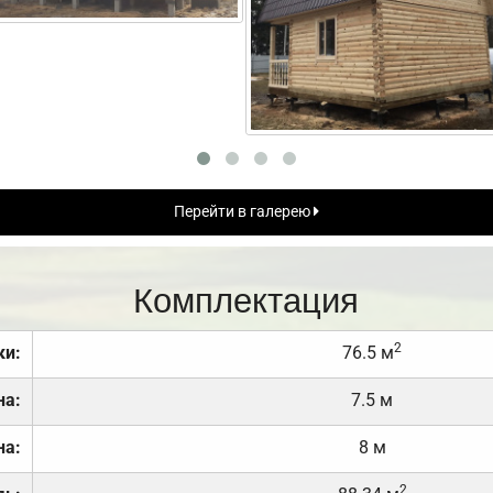
Перейти в галерею
Комплектация
2
ки:
76.5 м
на:
7.5 м
на:
8 м
2