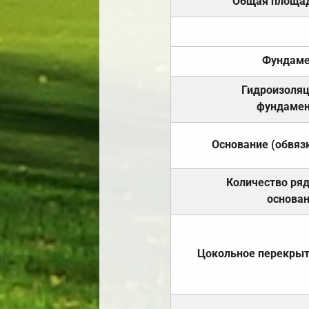
Общая площа
Фундаме
Гидроизоля
фундамен
Основание (обвяз
Количество ря
основа
Цокольное перекры