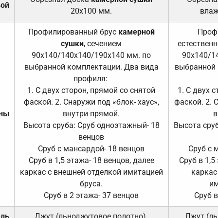
вой
20х100 мм.
влаж
Профилированный брус
камерной
Проф
сушки
, сечением
естественн
90х140/140х140/190х140 мм. по
90х140/1
выбранной комплектации. Два вида
выбранной 
профиля:
1. С двух сторон, прямой со снятой
1. С двух 
фаской. 2. Снаружи под «блок- хаус»,
фаской. 2. 
ены
внутри прямой.
в
Высота сруба: Сруб одноэтажный- 18
Высота сруб
венцов
Сруб с мансардой- 18 венцов
Сруб с 
Сруб в 1,5 этажа- 18 венцов, далее
Сруб в 1,5
каркас с внешней отделкой имитацией
каркас
бруса.
им
Сруб в 2 этажа- 37 венцов
Сруб в
ель
Джут (льноджутовое полотно).
Джут (ль