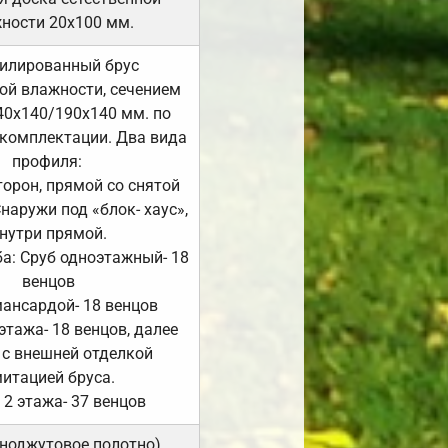
ности 20х100 мм.
илированный брус
ой влажности, сечением
40х140/190х140 мм. по
комплектации. Два вида
профиля:
сторон, прямой со снятой
Снаружи под «блок- хаус»,
нутри прямой.
а: Сруб одноэтажный- 18
венцов
мансардой- 18 венцов
 этажа- 18 венцов, далее
 с внешней отделкой
итацией бруса.
 2 этажа- 37 венцов
ноджутовое полотно).