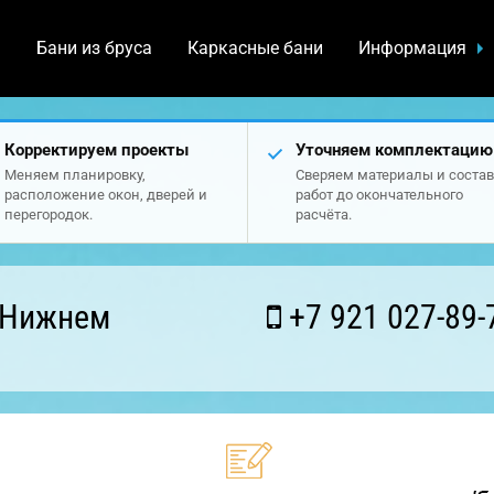
а
Бани из бруса
Каркасные бани
Информация
Корректируем проекты
Уточняем комплектацию
Меняем планировку,
Сверяем материалы и состав
расположение окон, дверей и
работ до окончательного
перегородок.
расчёта.
 Нижнем
+7 921 027-89-