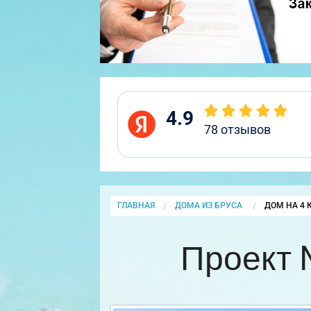
4.9
78
отзывов
ГЛАВНАЯ
ДОМА ИЗ БРУСА
CURRENT:
ДОМ НА 4 
Проект 