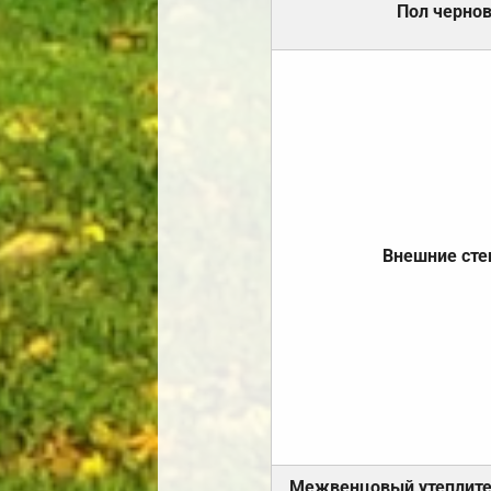
Пол черно
Внешние ст
Межвенцовый утеплит