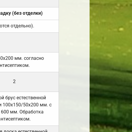
садку (без отделки)
ются отдельно).
50х200 мм. согласно
нтисептиком.
2
й брус естественной
 100х150/50х200 мм. с
 600 мм. Обработка
антисептиком.
я доска естественной