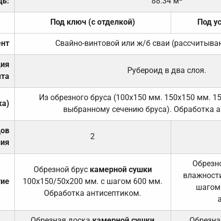
дь:
88.34 м
Под ключ (с отделкой)
Под у
нт
Свайно-винтовой или ж/б сваи (рассчитыва
ция
Рубероид в два слоя.
та
Из обрезного бруса (100х150 мм. 150х150 мм. 1
ка)
выбранному сечению бруса). Обработка а
дов
2
ния
Обрезно
Обрезной брус
камерной сушки
влажности
тие
100х150/50х200 мм. с шагом 600 мм.
шагом
Обработка антисептиком.
Обрезная доска
камерной сушки
Обрезна