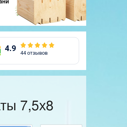
4.9
44
отзывов
ты 7,5х8