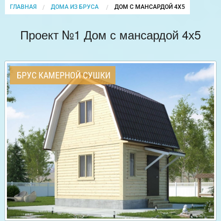
ГЛАВНАЯ
ДОМА ИЗ БРУСА
CURRENT:
ДОМ С МАНСАРДОЙ 4Х5
Проект №1 Дом с мансардой 4х5
БРУС КАМЕРНОЙ СУШКИ