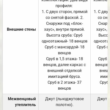
профиля:
п
1. С двух сторон, прямой
1. С дву
со снятой фаской. 2.
со сня
Снаружи под «блок-
Снару
Внешние стены
хаус», внутри прямой.
хаус», 
Высота сруба: Сруб
Высот
одноэтажный- 18 венцов
одноэта
Сруб с мансардой- 18
Сруб с
венцов
Сруб в 1,5 этажа- 18
Сруб в
венцов, далее каркас с
венцов,
внешней отделкой
внеш
имитацией бруса.
имит
Сруб в 2 этажа- 37
Сруб 
венцов
Межвенцовый
Джут (льноджутовое
Джут 
утеплитель
полотно).
п