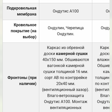
Подкровельная
Ондутис А100
Он
мембрана
Кровельное
Ондулин, Черепица
Ондул
покрытие (на
Ондулин.
выбор)
Каркас из обрезной
Карка
доски
камерной сушки
доски
40х150 мм. Обшиваются
влажно
вагонкой камерной
Обшива
сушки толщиной 16 мм.
каме
Фронтоны (при
сорт АВ по контррейке
толщиной
наличии)
20х40 мм.
по контр
(вентиляционный зазор).
(вентиля
Влаго-ветрозащита
Влаго
Ондутис А100. Монтаж
Ондути
вентиляционных
вент