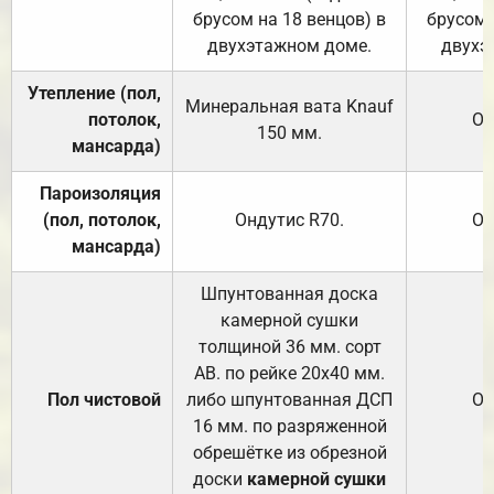
брусом на 18 венцов) в
брусом 
двухэтажном доме.
двухэ
Утепление (пол,
Минеральная вата
Knauf
потолок,
От
150
мм.
мансарда)
Пароизоляция
(пол, потолок,
Ондутис
R70
.
От
мансарда)
Шпунтованная доска
камерной сушки
толщиной 36 мм. сорт
АВ. по рейке 20х40 мм.
Пол чистовой
либо шпунтованная ДСП
От
16 мм. по разряженной
обрешётке из обрезной
доски
камерной сушки