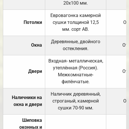
20х100 мм.
Евровагонка камерной
Потолки
сушки толщиной 12,5
От
мм. сорт АВ.
Деревянные, двойного
Окна
От
остекления.
Входная- металлическая,
утеплённая (Россия).
Двери
От
Межкомнатные-
филёнчатые.
Наличник деревянный,
Наличники на
строганый, камерной
От
окна и двери
сушки 70-90 мм.
Шиповка
оконных и