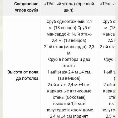
Соединение
«Тёплый угол» (коренной
«Тёплый 
углов сруба
шип).
Сруб одноэтажный: 2,4
Сруб од
м. (18 венцов) Сруб с
м. (18
мансардой: 1-ый этаж-
мансард
2,4 м. (18 венцов)
2,5 м
2-ой этаж (мансарда)- 2,3
2-ой этаж
м.
Сруб в полтора и два
Сруб в
этажа:
Высота от пола
1-ый этаж 2,4 м ±4 см.
1-ый эт
до потолка
(18 венцов)
(1
2-ой этаж 2,4 м ±4 см.
2-ой эт
каркасные аттиковые
каркас
стены (боковые)
стен
высотой 1,5 м. в
высо
полутораэтажном доме
полутор
2,4 м ±4 см (поднят
2,5 м 