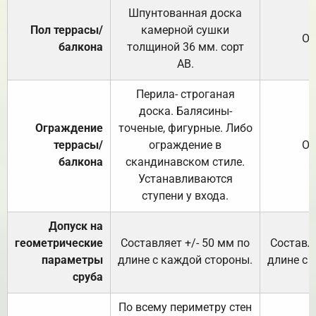
Шпунтованная доска
Пол террасы/
камерной сушки
От
балкона
толщиной 36 мм. сорт
АВ.
Перила- строганая
доска. Балясины-
Ограждение
точеные, фигурные. Либо
террасы/
ограждение в
От
балкона
скандинавском стиле.
Устанавливаются
ступени у входа.
Допуск на
геометрические
Составляет +/- 50 мм по
Составля
параметры
длине с каждой стороны.
длине с 
сруба
По всему периметру стен