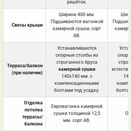
решёток.
Ширина 400 мм.
Шир
Подшиваются вагонкой
Подшива
Свесы крыши
камерной сушки, сорт
камерн
АВ.
Устанавливаются
Уста
опорные столбы из
опорн
строганного бруса
строг
Терраса/балкон
камерной сушки
естеств
(при наличии)
140х140 мм. с
140
компенсационными
компе
болтами под усадку.
болтам
Отделка
Евровагонка камерной
потолка
сушки толщиной 12,5
От
террасы/
мм. сорт АВ.
балкона