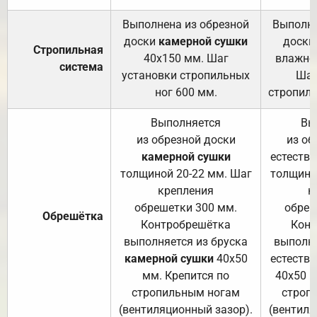
Выполнена из обрезной
Выполне
доски
камерной сушки
доски
Стропильная
40х150 мм. Шаг
влажно
система
установки стропильных
Шаг
ног 600 мм.
стропиль
Выполняется
Вы
из обрезной доски
из об
камерной сушки
естеств
толщиной 20-22 мм. Шаг
толщино
крепления
к
обрешетки 300 мм.
обреш
Обрешётка
Контробрешётка
Конт
выполняется из бруска
выполня
камерной сушки
40х50
естеств
мм. Крепится по
40х50 м
стропильным ногам
строп
(вентиляционный зазор).
(вентиля