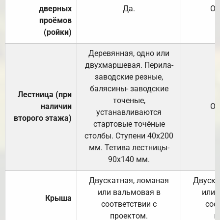
дверных
Да.
От
проёмов
(ройки)
Деревянная, одно или
двухмаршевая. Перила-
заводские резные,
балясины- заводские
Лестница (при
точеные,
наличии
От
устанавливаются
второго этажа)
стартовые точёные
столбы. Ступени 40х200
мм. Тетива лестницы-
90х140 мм.
Двускатная, ломаная
Двуска
или вальмовая в
или 
Крыша
соответствии с
соо
проектом.
п