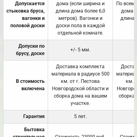
Допускается
дома (если ширина и
По всему
стыковка бруса,
длина дома более 6,0
дома (
вагонки и
метров). Вагонки и
длина 
половой доски
доски пола в каждой
отдельной комнате.
Допуски по
+/- 5 мм.
брусу, доске
Доставка комплекта
Достав
материала в радиусе 500
материал
В стоимость
км. от г. Пестова
км. 
включена
Новгородской области и
Новгоро
сборка дома на вашем
сборка
участке.
Гарантия
5 лет.
Бытовка
строительная
Стоимость 23000 руб.
Стоимо