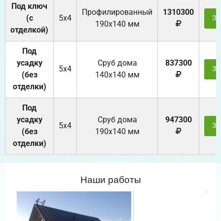
Под ключ
Профилированный
1310300
(с
5х4
За
190х140 мм
отделкой)
Под
усадку
Cруб дома
837300
5х4
За
(без
140х140 мм
отделки)
Под
усадку
Cруб дома
947300
5х4
За
(без
190х140 мм
отделки)
Наши работы