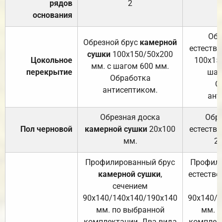
рядов
2
основания
Обр
Обрезной брус
камерной
естеств
сушки
100х150/50х200
Цокольное
100х15
мм. с шагом 600 мм.
перекрытие
шаг
Обработка
О
антисептиком.
ант
Обрезная доска
Обр
Пол черновой
камерной сушки
20х100
естеств
мм.
2
Профилированный брус
Профили
камерной сушки
,
естестве
сечением
с
90х140/140х140/190х140
90х140/
мм. по выбранной
мм. 
комплектации. Два вида
комплек