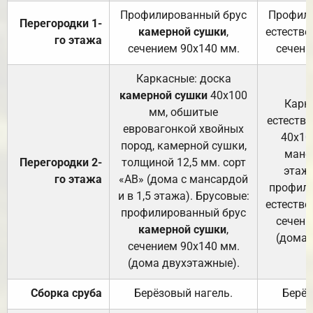
Профилированный брус
Профили
Перегородки 1-
камерной сушки
,
естестве
го этажа
сечением 90х140 мм.
сечени
Каркасные: доска
камерной сушки
40х100
Карк
мм, обшитые
естеств
евровагонкой хвойных
40х10
пород, камерной сушки,
манса
Перегородки 2-
толщиной 12,5 мм. сорт
этажа
го этажа
«АВ» (дома с мансардой
профили
и в 1,5 этажа). Брусовые:
естестве
профилированный брус
сечени
камерной сушки
,
(дома 
сечением 90х140 мм.
(дома двухэтажные).
Сборка сруба
Берёзовый нагель.
Берёз