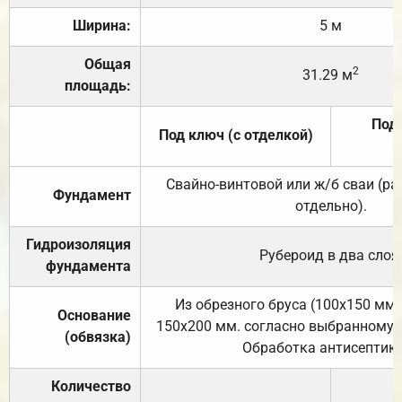
Ширина:
5 м
Общая
2
31.29 м
площадь:
Под 
Под ключ (с отделкой)
Свайно-винтовой или ж/б сваи (р
Фундамент
отдельно).
Гидроизоляция
Рубероид в два слоя
фундамента
Из обрезного бруса (100х150 мм.
Основание
150х200 мм. согласно выбранному с
(обвязка)
Обработка антисептик
Количество