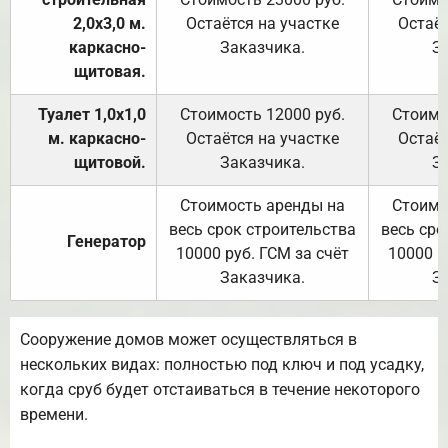
2,0х3,0 м.
Остаётся на участке
Остаёт
каркасно-
Заказчика.
З
щитовая.
Туалет 1,0х1,0
Стоимость 12000 руб.
Стоимо
м. каркасно-
Остаётся на участке
Остаёт
щитовой.
Заказчика.
З
Стоимость аренды на
Стоимо
весь срок строительства
весь сро
Генератор
10000 руб. ГСМ за счёт
10000 р
Заказчика.
З
Сооружение домов может осуществляться в
нескольких видах: полностью под ключ и под усадку,
когда сруб будет отстаиваться в течение некоторого
времени.