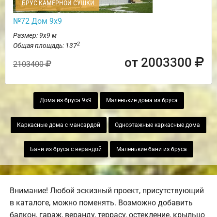
БРУС КАМЕРНОЙ СУШКИ
№72 Дом 9х9
Размер: 9х9 м
2
Общая площадь: 137
от 2003300
2103400
Дома из бруса 9х9
Маленькие дома из бруса
Каркасные дома с мансардой
Одноэтажные каркасные дома
Бани из бруса с верандой
Маленькие бани из бруса
Внимание! Любой эскизный проект, присутствующий
в каталоге, можно поменять. Возможно добавить
балкон, гараж, веранду, террасу, остекление, крыльцо