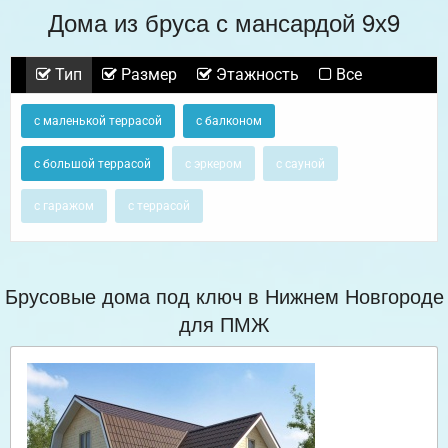
Дома из бруса с мансардой 9х9
Тип
Размер
Этажность
Все
с маленькой террасой
с балконом
с большой террасой
с эркером
с сауной
с гаражом
с террасой
Брусовые дома под ключ в Нижнем Новгороде
для ПМЖ