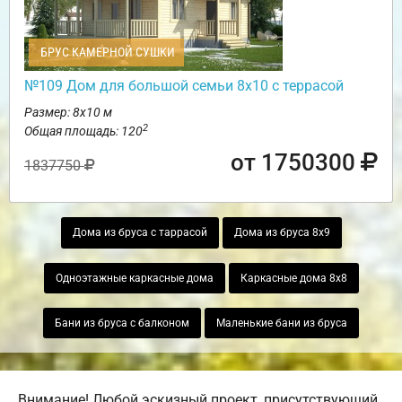
БРУС КАМЕРНОЙ СУШКИ
№109 Дом для большой семьи 8х10 с террасой
Размер: 8х10 м
2
Общая площадь: 120
от 1750300
1837750
Дома из бруса с таррасой
Дома из бруса 8х9
Одноэтажные каркасные дома
Каркасные дома 8х8
Бани из бруса с балконом
Маленькие бани из бруса
Внимание! Любой эскизный проект, присутствующий