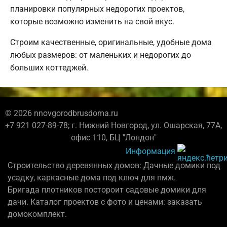
планировки популярных недорогих проектов,
которые возможно изменить на свой вкус.
Строим качественные, оригинальные, удобные дома
любых размеров: от маленьких и недорогих до
больших коттеджей.
© 2026 nnovgorodbrusdoma.ru
+7 921 027-89-78; г. Нижний Новгород, ул. Ошарская, 77А,
офис 110, БЦ "Лондон"
Информация
Строительство деревянных домов: Дачные домики под
усадку, каркасные дома под ключ для пмж.
Бригада плотников постороит садовые домики для
дачи. Каталог проектов с фото и ценами: заказать
домокомплект.