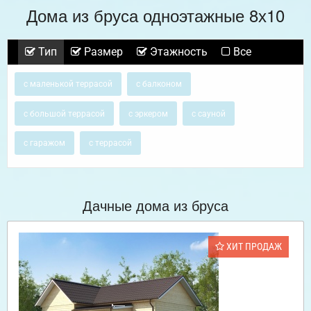
Дома из бруса одноэтажные 8х10
Тип
Размер
Этажность
Все
с маленькой террасой
с балконом
с большой террасой
с эркером
с сауной
с гаражом
с террасой
Дачные дома из бруса
ХИТ ПРОДАЖ