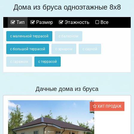
Дома из бруса одноэтажные 8х8
Тип
Размер
Этажность
Все
с маленькой террасой
с балконом
с большой террасой
с эркером
с сауной
с гаражом
с террасой
Дачные дома из бруса
ХИТ ПРОДАЖ