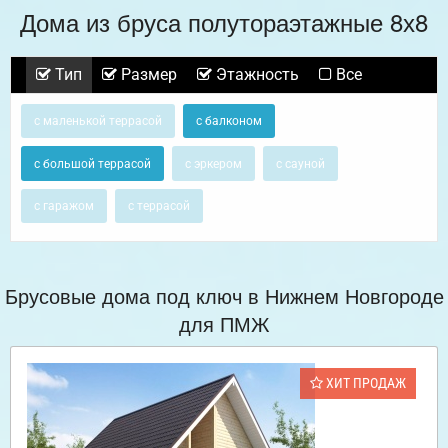
Дома из бруса полутораэтажные 8х8
Тип
Размер
Этажность
Все
с маленькой террасой
с балконом
с большой террасой
с эркером
с сауной
с гаражом
с террасой
Брусовые дома под ключ в Нижнем Новгороде
для ПМЖ
ХИТ ПРОДАЖ