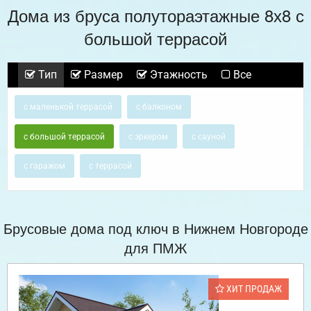
Дома из бруса полутораэтажные 8х8 с
большой террасой
Тип
Размер
Этажность
Все
с маленькой террасой
с балконом
с большой террасой
с эркером
с сауной
с гаражом
с террасой
Брусовые дома под ключ в Нижнем Новгороде
для ПМЖ
ХИТ ПРОДАЖ