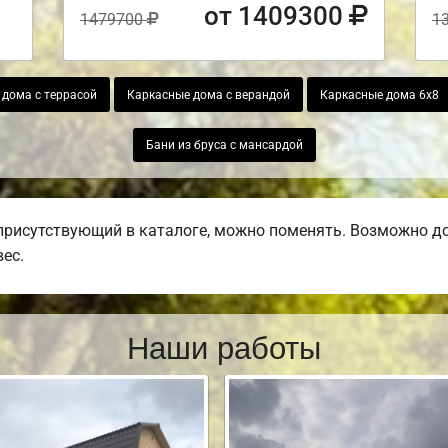
от 1409300
1479700
1
 дома с террасой
Каркасные дома с верандой
Каркасные дома 6х8
Бани из бруса с мансардой
присутствующий в каталоге, можно поменять. Возможно доб
вес.
Наши работы