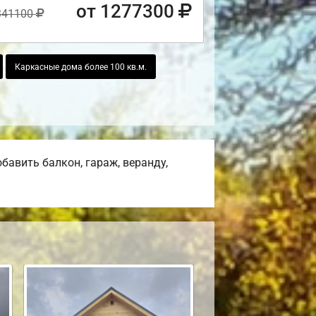
от 1277300
341100
Каркасные дома более 100 кв.м.
авить балкон, гараж, веранду,