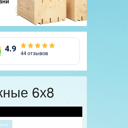
4.9
44
отзывов
жные 6х8
расой