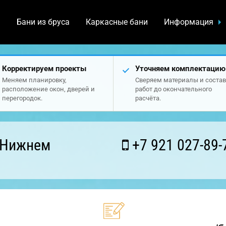
а
Бани из бруса
Каркасные бани
Информация
Корректируем проекты
Уточняем комплектацию
Меняем планировку,
Сверяем материалы и состав
расположение окон, дверей и
работ до окончательного
перегородок.
расчёта.
 Нижнем
+7 921 027-89-