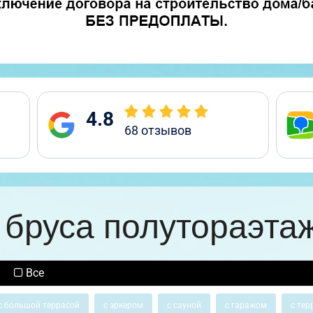
4.8
68
отзывов
 бруса полутораэта
Все
с большой террасой
с эркером
с сауной
с гаражом
с тер