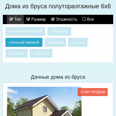
Дома из бруса полутораэтажные 6х6
Тип
Размер
Этажность
Все
с маленькой террасой
с балконом
с большой террасой
с эркером
с сауной
с гаражом
с террасой
Дачные дома из бруса
ХИТ ПРОДАЖ