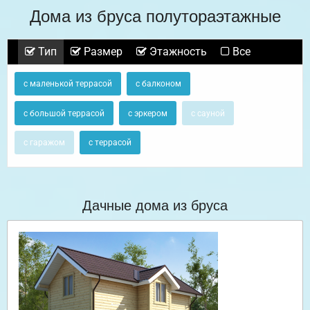
Дома из бруса полутораэтажные
Тип
Размер
Этажность
Все
с маленькой террасой
с балконом
с большой террасой
с эркером
с сауной
с гаражом
с террасой
Дачные дома из бруса