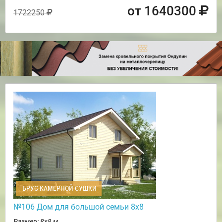
от 1640300
1722250
БРУС КАМЕРНОЙ СУШКИ
№106 Дом для большой семьи 8х8
Размер: 8х8 м