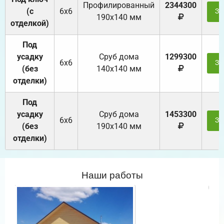
Профилированный
2344300
(с
6х6
За
190х140 мм
отделкой)
Под
усадку
Cруб дома
1299300
6х6
За
(без
140х140 мм
отделки)
Под
усадку
Cруб дома
1453300
6х6
За
(без
190х140 мм
отделки)
Наши работы