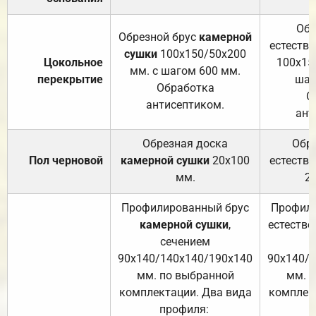
Обр
Обрезной брус
камерной
естеств
сушки
100х150/50х200
Цокольное
100х15
мм. с шагом 600 мм.
перекрытие
шаг
Обработка
О
антисептиком.
ант
Обрезная доска
Обр
Пол черновой
камерной сушки
20х100
естеств
мм.
2
Профилированный брус
Профили
камерной сушки
,
естестве
сечением
с
90х140/140х140/190х140
90х140/
мм. по выбранной
мм. 
комплектации. Два вида
комплек
профиля:
п