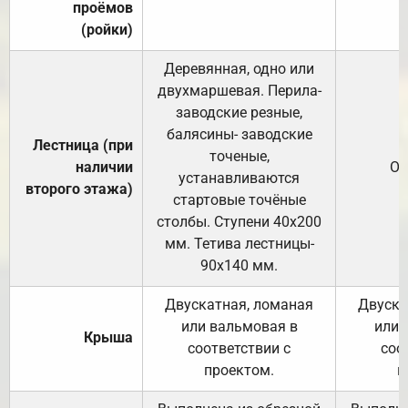
проёмов
(ройки)
Деревянная, одно или
двухмаршевая. Перила-
заводские резные,
балясины- заводские
Лестница (при
точеные,
наличии
От
устанавливаются
второго этажа)
стартовые точёные
столбы. Ступени 40х200
мм. Тетива лестницы-
90х140 мм.
Двускатная, ломаная
Двуска
или вальмовая в
или 
Крыша
соответствии с
соо
проектом.
п