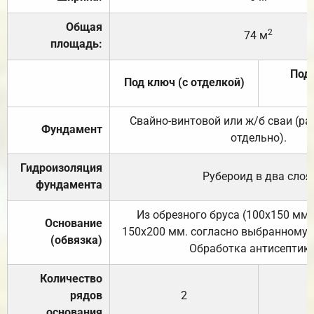
Общая
2
74 м
площадь:
Под 
Под ключ (с отделкой)
Свайно-винтовой или ж/б сваи (р
Фундамент
отдельно).
Гидроизоляция
Рубероид в два слоя
фундамента
Из обрезного бруса (100х150 мм.
Основание
150х200 мм. согласно выбранному с
(обвязка)
Обработка антисептик
Количество
рядов
2
основания