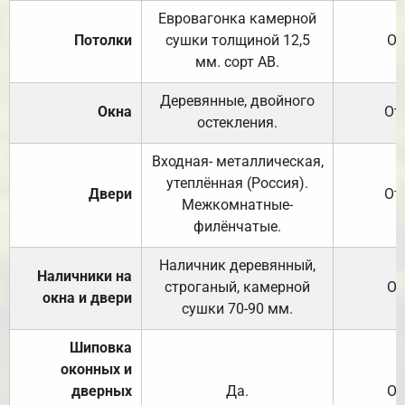
Евровагонка камерной
Потолки
сушки толщиной 12,5
От
мм. сорт АВ.
Деревянные, двойного
Окна
От
остекления.
Входная- металлическая,
утеплённая (Россия).
Двери
От
Межкомнатные-
филёнчатые.
Наличник деревянный,
Наличники на
строганый, камерной
От
окна и двери
сушки 70-90 мм.
Шиповка
оконных и
дверных
Да.
От