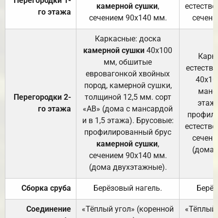
Перегородки 1-
камерной сушки
,
естестве
го этажа
сечением 90х140 мм.
сечени
Каркасные: доска
камерной сушки
40х100
Карк
мм, обшитые
естеств
евровагонкой хвойных
40х10
пород, камерной сушки,
манса
Перегородки 2-
толщиной 12,5 мм. сорт
этажа
го этажа
«АВ» (дома с мансардой
профили
и в 1,5 этажа). Брусовые:
естестве
профилированный брус
сечени
камерной сушки
,
(дома 
сечением 90х140 мм.
(дома двухэтажные).
Сборка сруба
Берёзовый нагель.
Берёз
Соединение
«Тёплый угол» (коренной
«Тёплый 