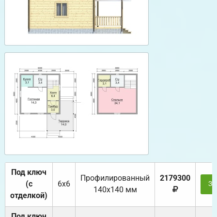
Под ключ
Профилированный
2179300
(с
6х6
За
140х140 мм
отделкой)
Под ключ