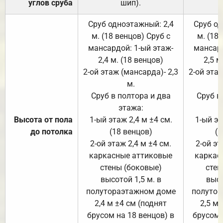
углов сруба
шип).
Сруб одноэтажный: 2,4
Сруб од
м. (18 венцов) Сруб с
м. (18
мансардой: 1-ый этаж-
мансард
2,4 м. (18 венцов)
2,5 м
2-ой этаж (мансарда)- 2,3
2-ой этаж
м.
Сруб в полтора и два
Сруб в
этажа:
Высота от пола
1-ый этаж 2,4 м ±4 см.
1-ый эт
до потолка
(18 венцов)
(1
2-ой этаж 2,4 м ±4 см.
2-ой эт
каркасные аттиковые
каркас
стены (боковые)
стен
высотой 1,5 м. в
высо
полутораэтажном доме
полутор
2,4 м ±4 см (поднят
2,5 м 
брусом на 18 венцов) в
брусом 