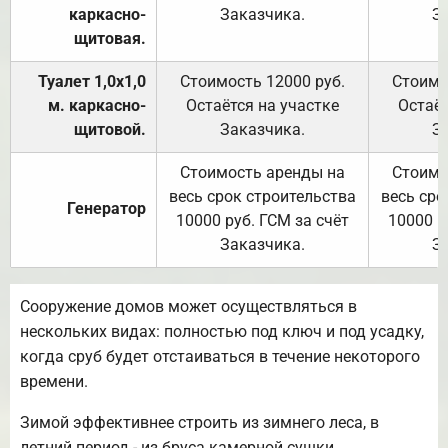
каркасно-
Заказчика.
З
щитовая.
Туалет 1,0х1,0
Стоимость 12000 руб.
Стоимо
м. каркасно-
Остаётся на участке
Остаёт
щитовой.
Заказчика.
З
Стоимость аренды на
Стоимо
весь срок строительства
весь сро
Генератор
10000 руб. ГСМ за счёт
10000 р
Заказчика.
З
Сооружение домов может осуществляться в
нескольких видах: полностью под ключ и под усадку,
когда сруб будет отстаиваться в течение некоторого
времени.
Зимой эффективнее строить из зимнего леса, в
летний период - из бруса камерной сушки.