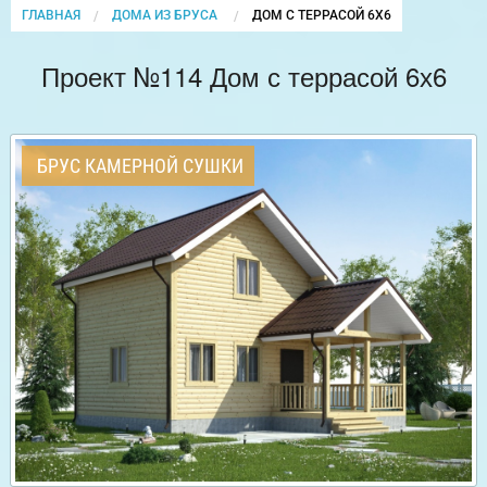
ГЛАВНАЯ
ДОМА ИЗ БРУСА
CURRENT:
ДОМ С ТЕРРАСОЙ 6Х6
Проект №114 Дом с террасой 6х6
БРУС КАМЕРНОЙ СУШКИ