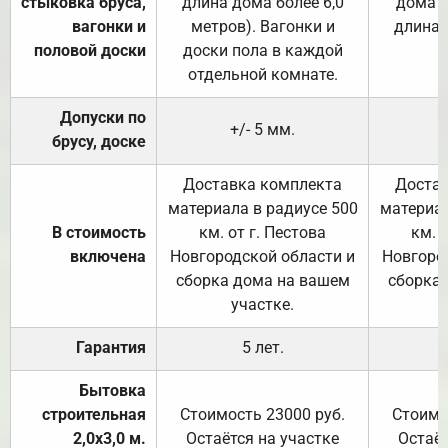
стыковка бруса,
длина дома более 6,0
дома (
вагонки и
метров). Вагонки и
длина 
половой доски
доски пола в каждой
отдельной комнате.
Допуски по
+/- 5 мм.
брусу, доске
Доставка комплекта
Достав
материала в радиусе 500
материал
В стоимость
км. от г. Пестова
км. 
включена
Новгородской области и
Новгоро
сборка дома на вашем
сборка
участке.
Гарантия
5 лет.
Бытовка
строительная
Стоимость 23000 руб.
Стоимо
2,0х3,0 м.
Остаётся на участке
Остаёт