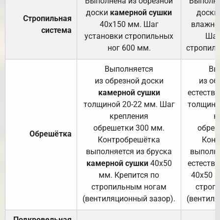
Выполнена из обрезной
Выполне
доски
камерной сушки
доски
Стропильная
40х150 мм. Шаг
влажно
система
установки стропильных
Шаг
ног 600 мм.
стропиль
Выполняется
Вы
из обрезной доски
из об
камерной сушки
естеств
толщиной 20-22 мм. Шаг
толщино
крепления
к
обрешетки 300 мм.
обреш
Обрешётка
Контробрешётка
Конт
выполняется из бруска
выполня
камерной сушки
40х50
естеств
мм. Крепится по
40х50 м
стропильным ногам
строп
(вентиляционный зазор).
(вентиля
Подкровельная