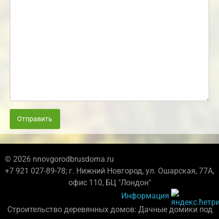
Отправить
© 2026 nnovgorodbrusdoma.ru
+7 921 027-89-78; г. Нижний Новгород, ул. Ошарская, 77А,
офис 110, БЦ "Лондон"
Информация
Строительство деревянных домов: Дачные домики под