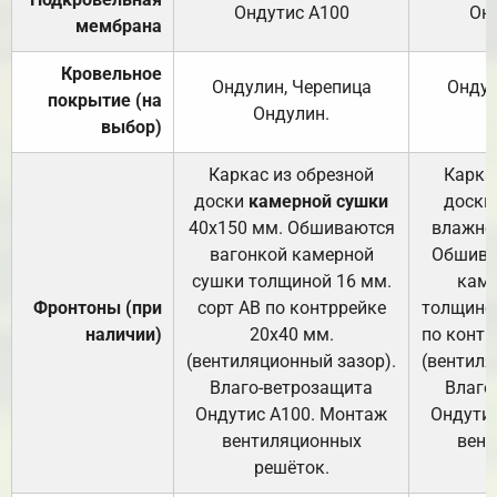
Ондутис А100
Он
мембрана
Кровельное
Ондулин, Черепица
Ондул
покрытие (на
Ондулин.
выбор)
Каркас из обрезной
Карка
доски
камерной сушки
доски
40х150 мм. Обшиваются
влажно
вагонкой камерной
Обшива
сушки толщиной 16 мм.
каме
Фронтоны (при
сорт АВ по контррейке
толщиной
наличии)
20х40 мм.
по контр
(вентиляционный зазор).
(вентиля
Влаго-ветрозащита
Влаго
Ондутис А100. Монтаж
Ондути
вентиляционных
вент
решёток.