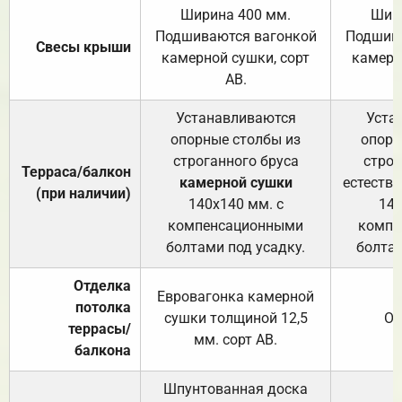
Ширина 400 мм.
Шир
Подшиваются вагонкой
Подшива
Свесы крыши
камерной сушки, сорт
камерн
АВ.
Устанавливаются
Уста
опорные столбы из
опорн
строганного бруса
строг
Терраса/балкон
камерной сушки
естеств
(при наличии)
140х140 мм. с
140
компенсационными
компе
болтами под усадку.
болтам
Отделка
Евровагонка камерной
потолка
сушки толщиной 12,5
От
террасы/
мм. сорт АВ.
балкона
Шпунтованная доска