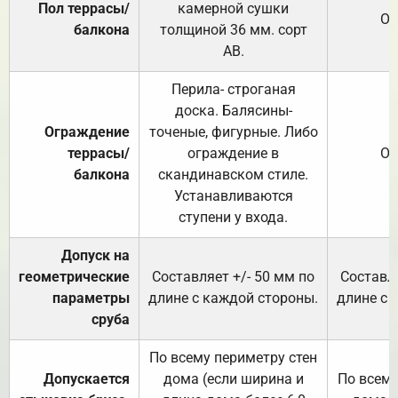
Пол террасы/
камерной сушки
От
балкона
толщиной 36 мм. сорт
АВ.
Перила- строганая
доска. Балясины-
Ограждение
точеные, фигурные. Либо
террасы/
ограждение в
От
балкона
скандинавском стиле.
Устанавливаются
ступени у входа.
Допуск на
геометрические
Составляет +/- 50 мм по
Составля
параметры
длине с каждой стороны.
длине с 
сруба
По всему периметру стен
Допускается
дома (если ширина и
По всему