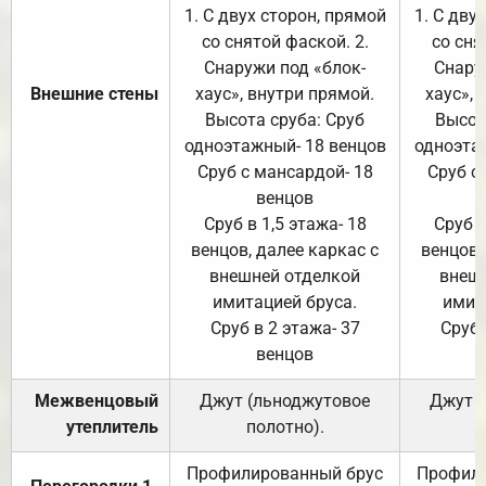
1. С двух сторон, прямой
1. С дву
со снятой фаской. 2.
со сня
Снаружи под «блок-
Снару
Внешние стены
хаус», внутри прямой.
хаус», 
Высота сруба: Сруб
Высот
одноэтажный- 18 венцов
одноэта
Сруб с мансардой- 18
Сруб с
венцов
Сруб в 1,5 этажа- 18
Сруб в
венцов, далее каркас с
венцов,
внешней отделкой
внеш
имитацией бруса.
имит
Сруб в 2 этажа- 37
Сруб 
венцов
Межвенцовый
Джут (льноджутовое
Джут 
утеплитель
полотно).
п
Профилированный брус
Профили