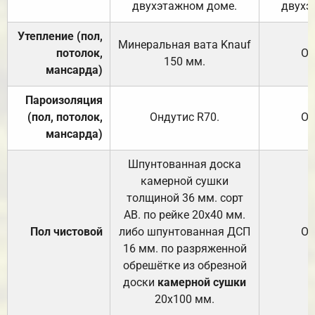
двухэтажном доме.
двухэ
Утепление (пол,
Минеральная вата
Knauf
потолок,
От
150
мм.
мансарда)
Пароизоляция
(пол, потолок,
Ондутис
R70
.
От
мансарда)
Шпунтованная доска
камерной сушки
толщиной 36 мм. сорт
АВ. по рейке 20х40 мм.
Пол чистовой
либо шпунтованная ДСП
От
16 мм. по разряженной
обрешётке из обрезной
доски
камерной сушки
20х100 мм.