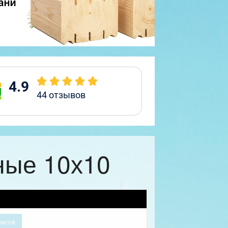
4.9
44
отзывов
ные 10х10
расой