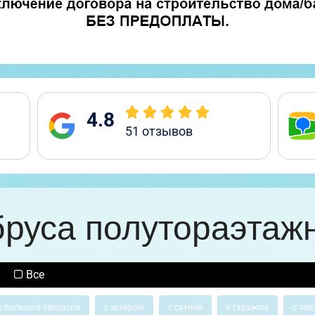
4.8
51
отзывов
бруса полутораэтаж
Все
с большой террасой
с эркером
с сауной
с гаражом
с тер