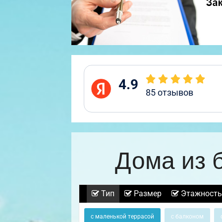
4.9
85
отзывов
Дома из 
Тип
Размер
Этажность
с маленькой террасой
с балконом