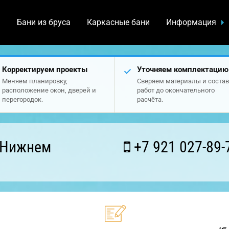
а
Бани из бруса
Каркасные бани
Информация
Корректируем проекты
Уточняем комплектацию
Меняем планировку,
Сверяем материалы и состав
расположение окон, дверей и
работ до окончательного
перегородок.
расчёта.
 Нижнем
+7 921 027-89-