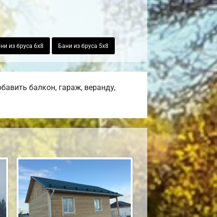
ни из бруса 6х8
Бани из бруса 5х8
авить балкон, гараж, веранду,