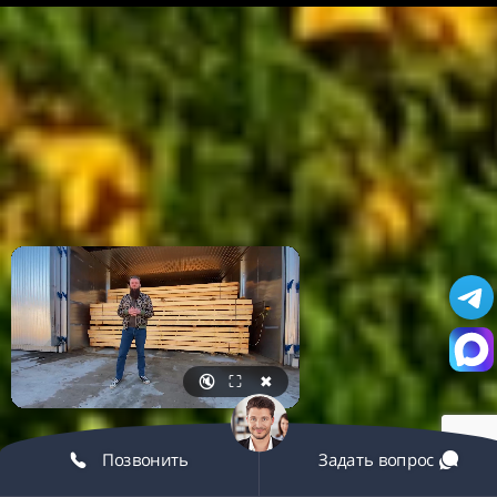
🔇
⛶
✖
Позвонить
Задать вопрос