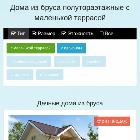
Дома из бруса полутораэтажные с
маленькой террасой
Тип
Размер
Этажность
Все
с маленькой террасой
с балконом
с большой террасой
с эркером
с сауной
с гаражом
с террасой
Дачные дома из бруса
ХИТ ПРОДАЖ