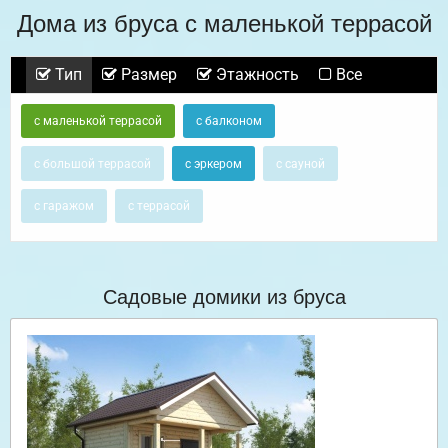
Дома из бруса с маленькой террасой
Тип
Размер
Этажность
Все
с маленькой террасой
с балконом
с большой террасой
с эркером
с сауной
с гаражом
с террасой
Садовые домики из бруса