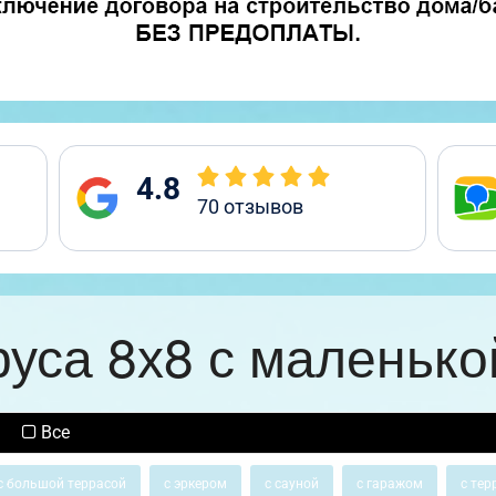
4.8
70
отзывов
руса 8х8 с маленько
Все
с большой террасой
с эркером
с сауной
с гаражом
с тер