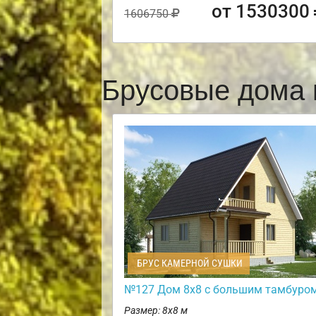
от 1530300
1606750
Брусовые дома 
БРУС КАМЕРНОЙ СУШКИ
№127 Дом 8х8 с большим тамбуро
Размер: 8х8 м