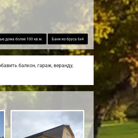
ые дома более 100 кв.м.
Бани из бруса 6х4
авить балкон, гараж, веранду,