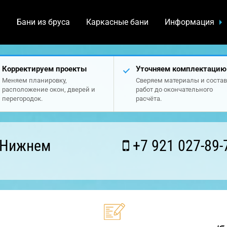
а
Бани из бруса
Каркасные бани
Информация
Корректируем проекты
Уточняем комплектацию
Меняем планировку,
Сверяем материалы и состав
расположение окон, дверей и
работ до окончательного
перегородок.
расчёта.
 Нижнем
+7 921 027-89-