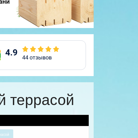
4.9
44
отзывов
й террасой
расой