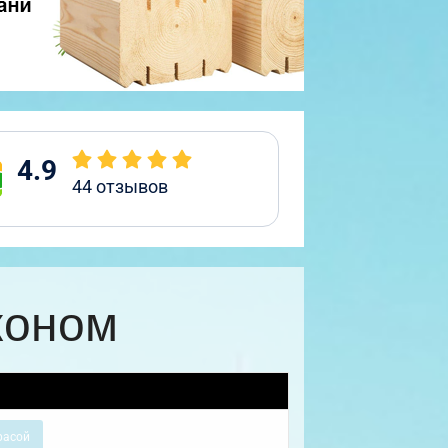
4.9
44
отзывов
коном
расой