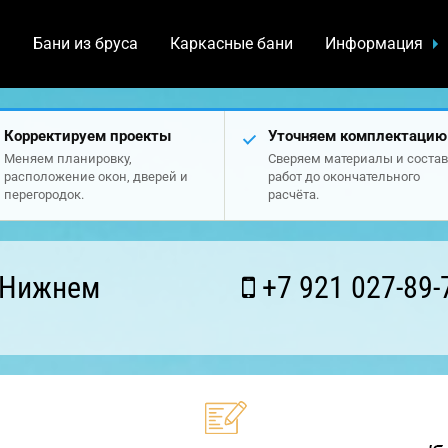
а
Бани из бруса
Каркасные бани
Информация
Корректируем проекты
Уточняем комплектацию
Меняем планировку,
Сверяем материалы и состав
расположение окон, дверей и
работ до окончательного
перегородок.
расчёта.
 Нижнем
+7 921 027-89-