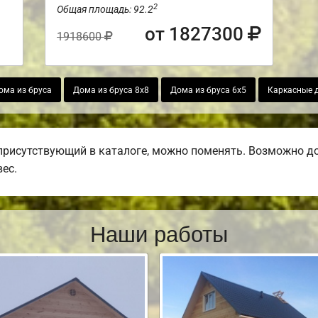
2
Общая площадь: 92.2
от 1827300
1918600
ома из бруса
Дома из бруса 8х8
Дома из бруса 6х5
Каркасные 
присутствующий в каталоге, можно поменять. Возможно доб
вес.
Наши работы