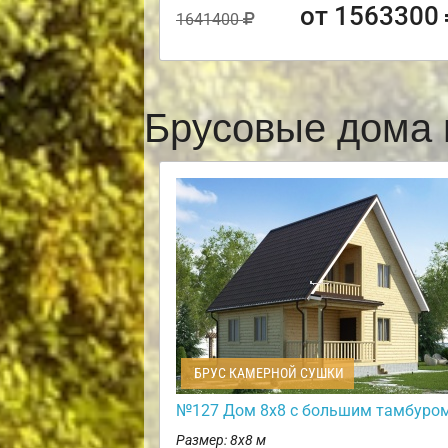
от 1563300
1641400
Брусовые дома 
БРУС КАМЕРНОЙ СУШКИ
№127 Дом 8х8 с большим тамбуро
Размер: 8х8 м