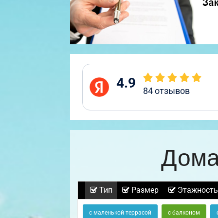
4.9
84
отзывов
Дома
Тип
Размер
Этажность
с маленькой террасой
с балконом