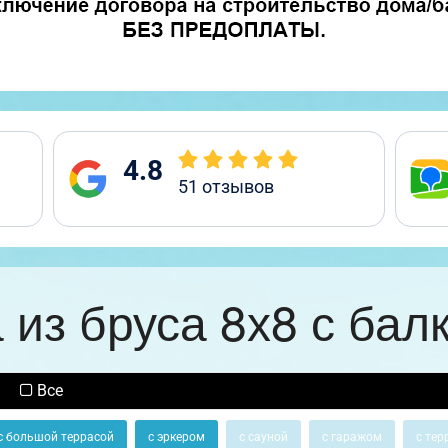
4.8
51
отзывов
 из бруса 8х8 с бал
Все
с большой террасой
с эркером
с сауной
с гаражом
с тер