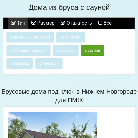
Дома из бруса с сауной
Тип
Размер
Этажность
Все
с маленькой террасой
с балконом
с большой террасой
с эркером
с сауной
с гаражом
с террасой
Брусовые дома под ключ в Нижнем Новгороде
для ПМЖ