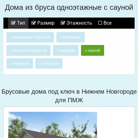
Дома из бруса одноэтажные с сауной
Тип
Размер
Этажность
Все
с маленькой террасой
с балконом
с большой террасой
с эркером
с сауной
с гаражом
с террасой
Брусовые дома под ключ в Нижнем Новгороде
для ПМЖ