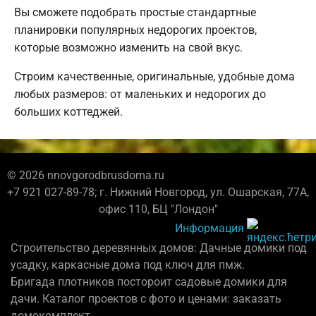
Вы сможете подобрать простые стандартные
планировки популярных недорогих проектов,
которые возможно изменить на свой вкус.
Строим качественные, оригинальные, удобные дома
любых размеров: от маленьких и недорогих до
больших коттеджей.
© 2026 nnovgorodbrusdoma.ru
+7 921 027-89-78; г. Нижний Новгород, ул. Ошарская, 77А,
офис 110, БЦ "Лондон"
Информация
Строительство деревянных домов: Дачные домики под
усадку, каркасные дома под ключ для пмж.
Бригада плотников постороит садовые домики для
дачи. Каталог проектов с фото и ценами: заказать
домокомплект.