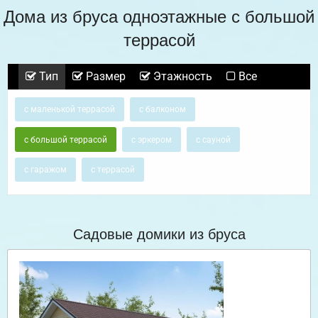
Дома из бруса одноэтажные с большой
террасой
Тип
Размер
Этажность
Все
с маленькой террасой
с балконом
с большой террасой
с эркером
с сауной
с гаражом
с террасой
Садовые домики из бруса