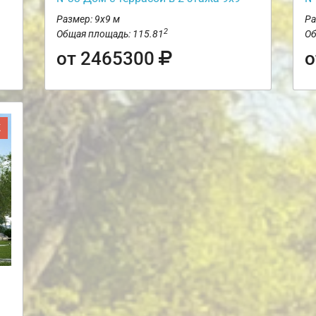
Размер: 9х9 м
Ра
2
Общая площадь: 115.81
Об
от 2465300
о
Ж