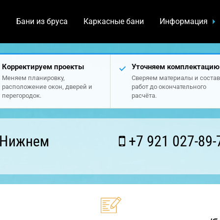
а
Бани из бруса
Каркасные бани
Информация
Корректируем проекты
Уточняем комплектацию
Меняем планировку,
Сверяем материалы и состав
расположение окон, дверей и
работ до окончательного
перегородок.
расчёта.
 Нижнем
+7 921 027-89-