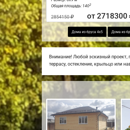
2
Общая площадь: 140
от 2718300
2854150
Дома из бруса 4х5
Дома из бр
Внимание! Любой эскизный проект, 
террасу, остекление, крыльцо или на