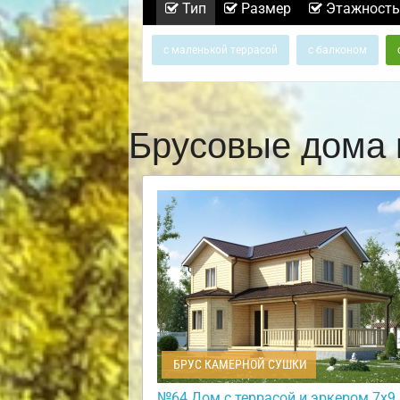
Тип
Размер
Этажность
с маленькой террасой
с балконом
Брусовые дома 
БРУС КАМЕРНОЙ СУШКИ
№64 Дом с террасой и эркером 7х9