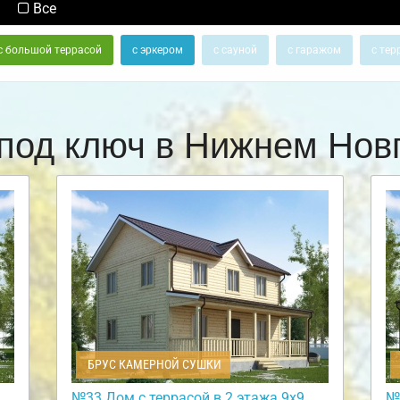
Все
с большой террасой
с эркером
с сауной
с гаражом
с тер
под ключ в Нижнем Но
БРУС КАМЕРНОЙ СУШКИ
№33 Дом с террасой в 2 этажа 9х9
№