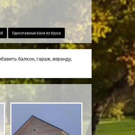
х8
Одноэтажные бани из бруса
авить балкон, гараж, веранду,