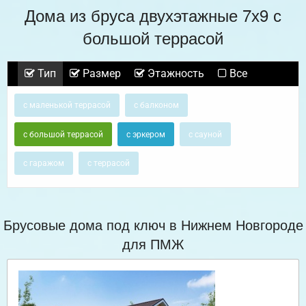
Дома из бруса двухэтажные 7х9 с
большой террасой
Тип
Размер
Этажность
Все
с маленькой террасой
с балконом
с большой террасой
с эркером
с сауной
с гаражом
с террасой
Брусовые дома под ключ в Нижнем Новгороде
для ПМЖ