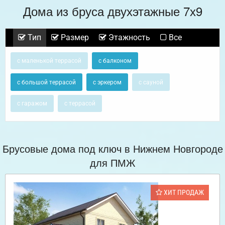
Дома из бруса двухэтажные 7х9
Тип
Размер
Этажность
Все
с маленькой террасой
с балконом
с большой террасой
с эркером
с сауной
с гаражом
с террасой
Брусовые дома под ключ в Нижнем Новгороде
для ПМЖ
ХИТ ПРОДАЖ