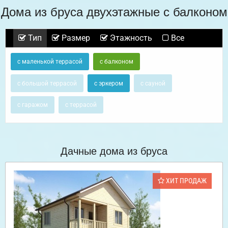
Дома из бруса двухэтажные с балконом
Тип
Размер
Этажность
Все
с маленькой террасой
с балконом
с большой террасой
с эркером
с сауной
с гаражом
с террасой
Дачные дома из бруса
ХИТ ПРОДАЖ