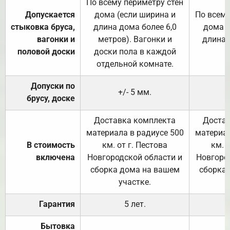
По всему периметру стен
Допускается
дома (если ширина и
По всему
стыковка бруса,
длина дома более 6,0
дома (
вагонки и
метров). Вагонки и
длина 
половой доски
доски пола в каждой
отдельной комнате.
Допуски по
+/- 5 мм.
брусу, доске
Доставка комплекта
Достав
материала в радиусе 500
материал
В стоимость
км. от г. Пестова
км. 
включена
Новгородской области и
Новгоро
сборка дома на вашем
сборка
участке.
Гарантия
5 лет.
Бытовка