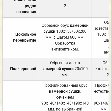
рядов
2
основания
Обр
Обрезной брус
камерной
естеств
сушки
100х150/50х200
Цокольное
100х15
мм. с шагом 600 мм.
перекрытие
шаг
Обработка
О
антисептиком.
ант
Обрезная доска
Обр
Пол черновой
камерной сушки
20х100
естеств
мм.
2
Профилированный брус
Профили
камерной сушки
,
естестве
сечением
с
90х140/140х140/190х140
90х140/
мм. по выбранной
мм. 