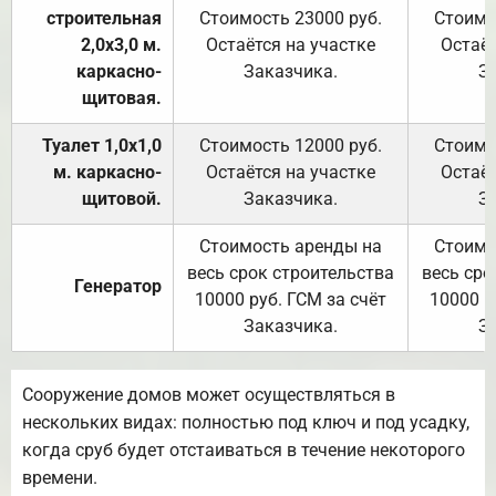
строительная
Стоимость 23000 руб.
Стоимо
2,0х3,0 м.
Остаётся на участке
Остаёт
каркасно-
Заказчика.
З
щитовая.
Туалет 1,0х1,0
Стоимость 12000 руб.
Стоимо
м. каркасно-
Остаётся на участке
Остаёт
щитовой.
Заказчика.
З
Стоимость аренды на
Стоимо
весь срок строительства
весь сро
Генератор
10000 руб. ГСМ за счёт
10000 р
Заказчика.
З
Сооружение домов может осуществляться в
нескольких видах: полностью под ключ и под усадку,
когда сруб будет отстаиваться в течение некоторого
времени.