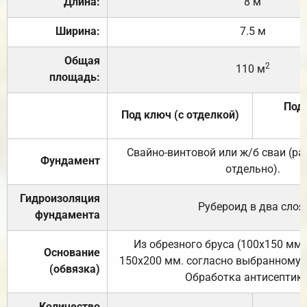
Длина:
8 м
Ширина:
7.5 м
Общая
2
110 м
площадь:
Под 
Под ключ (с отделкой)
Свайно-винтовой или ж/б сваи (р
Фундамент
отдельно).
Гидроизоляция
Рубероид в два слоя
фундамента
Из обрезного бруса (100х150 мм.
Основание
150х200 мм. согласно выбранному с
(обвязка)
Обработка антисептик
Количество