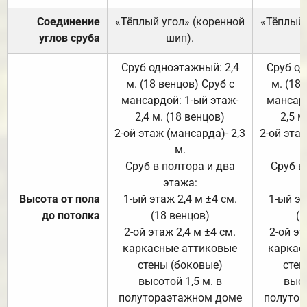
Соединение
«Тёплый угол» (коренной
«Тёплый 
углов сруба
шип).
Сруб одноэтажный: 2,4
Сруб од
м. (18 венцов) Сруб с
м. (18
мансардой: 1-ый этаж-
мансард
2,4 м. (18 венцов)
2,5 м
2-ой этаж (мансарда)- 2,3
2-ой этаж
м.
Сруб в полтора и два
Сруб в
этажа:
Высота от пола
1-ый этаж 2,4 м ±4 см.
1-ый эт
до потолка
(18 венцов)
(1
2-ой этаж 2,4 м ±4 см.
2-ой эт
каркасные аттиковые
каркас
стены (боковые)
стен
высотой 1,5 м. в
высо
полутораэтажном доме
полутор