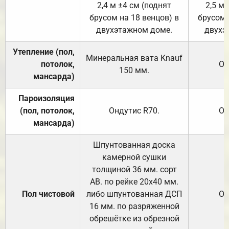
2,4 м ±4 см (поднят
2,5 м 
брусом на 18 венцов) в
брусом 
двухэтажном доме.
двухэ
Утепление (пол,
Минеральная вата
Knauf
потолок,
От
150
мм.
мансарда)
Пароизоляция
(пол, потолок,
Ондутис
R70
.
От
мансарда)
Шпунтованная доска
камерной сушки
толщиной 36 мм. сорт
АВ. по рейке 20х40 мм.
Пол чистовой
либо шпунтованная ДСП
От
16 мм. по разряженной
обрешётке из обрезной