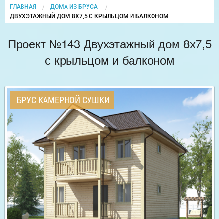
ГЛАВНАЯ
ДОМА ИЗ БРУСА
CURRENT:
ДВУХЭТАЖНЫЙ ДОМ 8Х7,5 С КРЫЛЬЦОМ И БАЛКОНОМ
Проект №143 Двухэтажный дом 8х7,5
с крыльцом и балконом
БРУС КАМЕРНОЙ СУШКИ