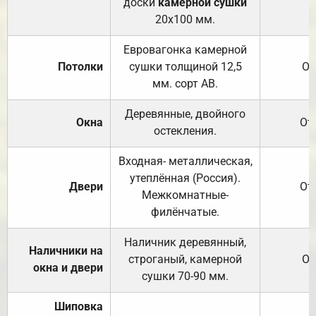
доски
камерной сушки
20х100 мм.
Евровагонка камерной
Потолки
сушки толщиной 12,5
От
мм. сорт АВ.
Деревянные, двойного
Окна
От
остекления.
Входная- металлическая,
утеплённая (Россия).
Двери
От
Межкомнатные-
филёнчатые.
Наличник деревянный,
Наличники на
строганый, камерной
От
окна и двери
сушки 70-90 мм.
Шиповка