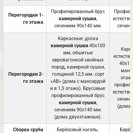
Профилированный брус
Профили
Перегородки 1-
камерной сушки
,
естестве
го этажа
сечением 90х140 мм.
сечени
Каркасные: доска
камерной сушки
40х100
Карк
мм, обшитые
естеств
евровагонкой хвойных
40х10
пород, камерной сушки,
манса
Перегородки 2-
толщиной 12,5 мм. сорт
этажа
го этажа
«АВ» (дома с мансардой
профили
и в 1,5 этажа). Брусовые:
естестве
профилированный брус
сечени
камерной сушки
,
(дома 
сечением 90х140 мм.
(дома двухэтажные).
Сборка сруба
Берёзовый нагель.
Берёз