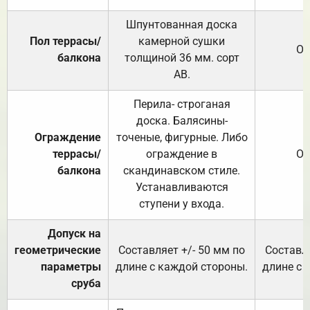
Шпунтованная доска
Пол террасы/
камерной сушки
От
балкона
толщиной 36 мм. сорт
АВ.
Перила- строганая
доска. Балясины-
Ограждение
точеные, фигурные. Либо
террасы/
ограждение в
От
балкона
скандинавском стиле.
Устанавливаются
ступени у входа.
Допуск на
геометрические
Составляет +/- 50 мм по
Составля
параметры
длине с каждой стороны.
длине с 
сруба