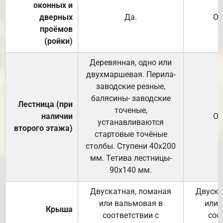
оконных и
дверных
Да.
От
проёмов
(ройки)
Деревянная, одно или
двухмаршевая. Перила-
заводские резные,
балясины- заводские
Лестница (при
точеные,
наличии
От
устанавливаются
второго этажа)
стартовые точёные
столбы. Ступени 40х200
мм. Тетива лестницы-
90х140 мм.
Двускатная, ломаная
Двуска
или вальмовая в
или 
Крыша
соответствии с
соо