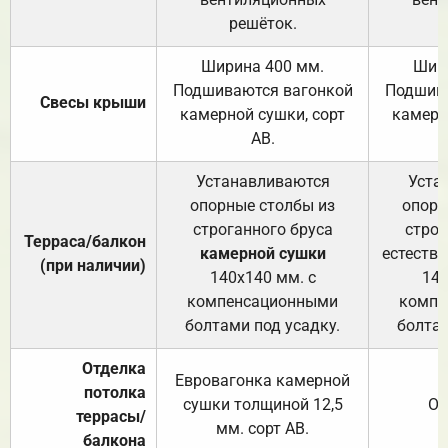
решёток.
Ширина 400 мм.
Шир
Подшиваются вагонкой
Подшива
Свесы крыши
камерной сушки, сорт
камерн
АВ.
Устанавливаются
Уста
опорные столбы из
опорн
строганного бруса
строг
Терраса/балкон
камерной сушки
естеств
(при наличии)
140х140 мм. с
140
компенсационными
компе
болтами под усадку.
болтам
Отделка
Евровагонка камерной
потолка
сушки толщиной 12,5
От
террасы/
мм. сорт АВ.
балкона