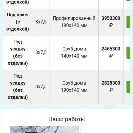
отделкой)
Под ключ
Профилированный
3950300
(с
8х7,5
190х140 мм
отделкой)
Под
усадку
Cруб дома
2465300
8х7,5
(без
140х140 мм
отделки)
Под
усадку
Cруб дома
2828300
8х7,5
(без
190х140 мм
отделки)
Наши работы