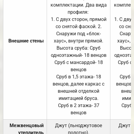
комплектации. Два вида
комплек
профиля:
п
1. С двух сторон, прямой
1. С дву
со снятой фаской. 2.
со сня
Снаружи под «блок-
Снару
Внешние стены
хаус», внутри прямой.
хаус», 
Высота сруба: Сруб
Высот
одноэтажный- 18 венцов
одноэта
Сруб с мансардой- 18
Сруб с
венцов
Сруб в 1,5 этажа- 18
Сруб в
венцов, далее каркас с
венцов,
внешней отделкой
внеш
имитацией бруса.
имит
Сруб в 2 этажа- 37
Сруб 
венцов
Межвенцовый
Джут (льноджутовое
Джут 
утеплитель
полотно).
п