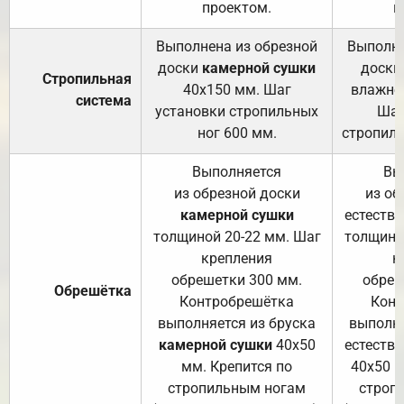
проектом.
п
Выполнена из обрезной
Выполне
доски
камерной сушки
доски
Стропильная
40х150 мм. Шаг
влажно
система
установки стропильных
Шаг
ног 600 мм.
стропиль
Выполняется
Вы
из обрезной доски
из об
камерной сушки
естеств
толщиной 20-22 мм. Шаг
толщино
крепления
к
обрешетки 300 мм.
обреш
Обрешётка
Контробрешётка
Конт
выполняется из бруска
выполня
камерной сушки
40х50
естеств
мм. Крепится по
40х50 м
стропильным ногам
строп