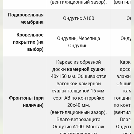
(вентиляционный зазор).
(вентиля
Подкровельная
Ондутис А100
Он
мембрана
Кровельное
Ондулин, Черепица
Ондул
покрытие (на
Ондулин.
выбор)
Каркас из обрезной
Карка
доски
камерной сушки
доски
40х150 мм. Обшиваются
влажно
вагонкой камерной
Обшива
сушки толщиной 16 мм.
каме
Фронтоны (при
сорт АВ по контррейке
толщиной
наличии)
20х40 мм.
по контр
(вентиляционный зазор).
(вентиля
Влаго-ветрозащита
Влаго
Ондутис А100. Монтаж
Ондути
вентиляционных
вент