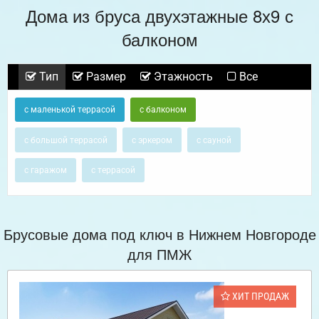
Дома из бруса двухэтажные 8х9 с
балконом
Тип
Размер
Этажность
Все
с маленькой террасой
с балконом
с большой террасой
с эркером
с сауной
с гаражом
с террасой
Брусовые дома под ключ в Нижнем Новгороде
для ПМЖ
ХИТ ПРОДАЖ