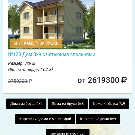
БРУС КАМЕРНОЙ СУШКИ
№128 Дом 8х9 с четырьмя спальнями
Размер: 8х9 м
2
Общая площадь: 107.3
от 2619300
2750200
Дома из бруса 6х6
Дома из бруса 6х8
Дома из бруса 7х9
Каркасные дома с мансардой
Каркасные дома 8х9
Каркасные дома 7х9