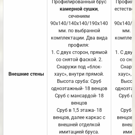
Профилированный брус
Профили
камерной сушки
,
естестве
сечением
с
90х140/140х140/190х140
90х140/
мм. по выбранной
мм. 
комплектации. Два вида
комплек
профиля:
п
1. С двух сторон, прямой
1. С дву
со снятой фаской. 2.
со сня
Снаружи под «блок-
Снару
Внешние стены
хаус», внутри прямой.
хаус», 
Высота сруба: Сруб
Высот
одноэтажный- 18 венцов
одноэта
Сруб с мансардой- 18
Сруб с
венцов
Сруб в 1,5 этажа- 18
Сруб в
венцов, далее каркас с
венцов,
внешней отделкой
внеш
имитацией бруса.
имит