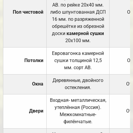
АВ. по рейке 20х40 мм.
Пол чистовой
либо шпунтованная ДСП
От
16 мм. по разряженной
обрешётке из обрезной
доски
камерной сушки
20х100 мм.
Евровагонка камерной
Потолки
сушки толщиной 12,5
От
мм. сорт АВ.
Деревянные, двойного
Окна
От
остекления.
Входная- металлическая,
утеплённая (Россия).
Двери
От
Межкомнатные-
филёнчатые.