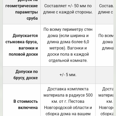
геометрические
Составляет +/- 50 мм по
Составля
параметры
длине с каждой стороны.
длине с 
сруба
По всему периметру стен
Допускается
дома (если ширина и
По всему
стыковка бруса,
длина дома более 6,0
дома (
вагонки и
метров). Вагонки и
длина 
половой доски
доски пола в каждой
отдельной комнате.
Допуски по
+/- 5 мм.
брусу, доске
Доставка комплекта
Достав
материала в радиусе 500
материал
В стоимость
км. от г. Пестова
км. 
включена
Новгородской области и
Новгоро
сборка дома на вашем
сборка