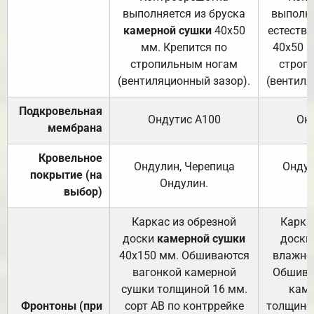
выполняется из бруска
выполня
камерной сушки
40х50
естеств
мм. Крепится по
40х50 м
стропильным ногам
строп
(вентиляционный зазор).
(вентиля
Подкровельная
Ондутис А100
Он
мембрана
Кровельное
Ондулин, Черепица
Ондул
покрытие (на
Ондулин.
выбор)
Каркас из обрезной
Карка
доски
камерной сушки
доски
40х150 мм. Обшиваются
влажно
вагонкой камерной
Обшива
сушки толщиной 16 мм.
каме
Фронтоны (при
сорт АВ по контррейке
толщиной