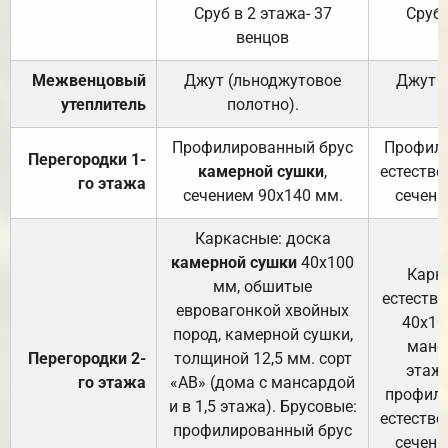
Сруб в 2 этажа- 37
Сруб 
венцов
Межвенцовый
Джут (льноджутовое
Джут 
утеплитель
полотно).
п
Профилированный брус
Профили
Перегородки 1-
камерной сушки
,
естестве
го этажа
сечением 90х140 мм.
сечени
Каркасные: доска
камерной сушки
40х100
Карк
мм, обшитые
естеств
евровагонкой хвойных
40х10
пород, камерной сушки,
манса
Перегородки 2-
толщиной 12,5 мм. сорт
этажа
го этажа
«АВ» (дома с мансардой
профили
и в 1,5 этажа). Брусовые:
естестве
профилированный брус
сечени