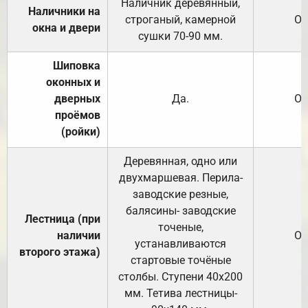
Наличник деревянный,
Наличники на
строганый, камерной
От
окна и двери
сушки 70-90 мм.
Шиповка
оконных и
дверных
Да.
От
проёмов
(ройки)
Деревянная, одно или
двухмаршевая. Перила-
заводские резные,
балясины- заводские
Лестница (при
точеные,
наличии
От
устанавливаются
второго этажа)
стартовые точёные
столбы. Ступени 40х200
мм. Тетива лестницы-