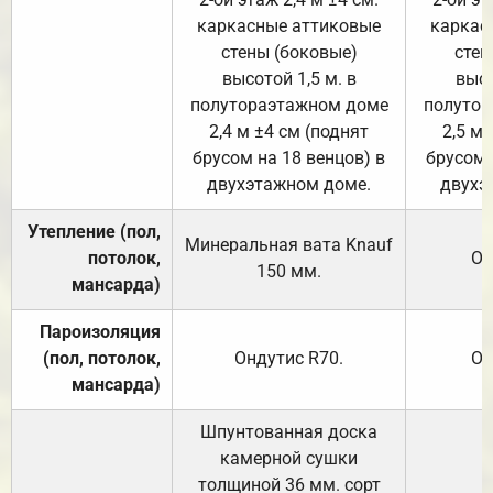
каркасные аттиковые
каркас
стены (боковые)
стен
высотой 1,5 м. в
высо
полутораэтажном доме
полутор
2,4 м ±4 см (поднят
2,5 м 
брусом на 18 венцов) в
брусом 
двухэтажном доме.
двухэ
Утепление (пол,
Минеральная вата
Knauf
потолок,
От
150
мм.
мансарда)
Пароизоляция
(пол, потолок,
Ондутис
R70
.
От
мансарда)
Шпунтованная доска
камерной сушки
толщиной 36 мм. сорт