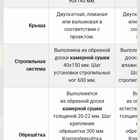
90х140 мм.
Двускатная, ломаная
Двуска
или вальмовая в
или 
Крыша
соответствии с
соо
проектом.
п
Выполнена из обрезной
Выполне
доски
камерной сушки
доски
Стропильная
40х150 мм. Шаг
влажно
система
установки стропильных
Шаг
ног 600 мм.
стропиль
Выполняется
Вы
из обрезной доски
из об
камерной сушки
естеств
толщиной 20-22 мм. Шаг
толщино
крепления
к
обрешетки 300 мм.
обреш
Обрешётка
Контробрешётка
Конт