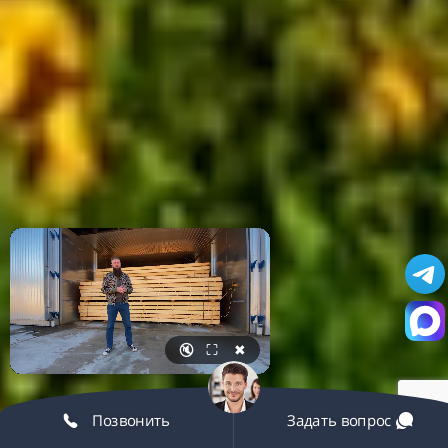
🔇
⛶
✖
Позвонить
Задать вопрос