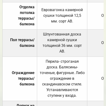
Отделка
Евровагонка камерной
потолка
сушки толщиной 12,5
От
террасы/
мм. сорт АВ.
балкона
Шпунтованная доска
Пол террасы/
камерной сушки
От
балкона
толщиной 36 мм. сорт
АВ.
Перила- строганая
доска. Балясины-
Ограждение
точеные, фигурные. Либо
террасы/
ограждение в
От
балкона
скандинавском стиле.
Устанавливаются
ступени у входа.
Допуск на