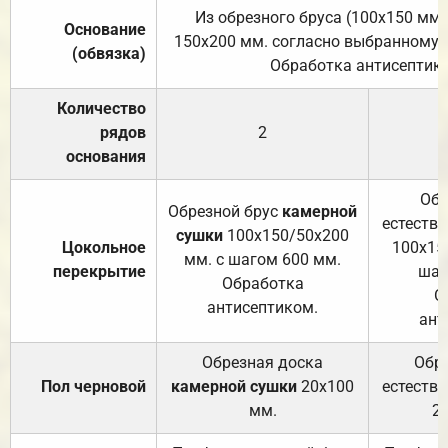
Из обрезного бруса (100х150 мм.
Основание
150х200 мм. согласно выбранному с
(обвязка)
Обработка антисептик
Количество
рядов
2
основания
Обр
Обрезной брус
камерной
естеств
сушки
100х150/50х200
Цокольное
100х15
мм. с шагом 600 мм.
перекрытие
шаг
Обработка
О
антисептиком.
ант
Обрезная доска
Обр
Пол черновой
камерной сушки
20х100
естеств
мм.
2