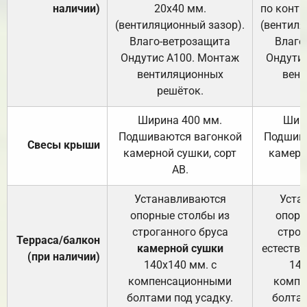
наличии)
20х40 мм.
по контр
(вентиляционный зазор).
(вентиля
Влаго-ветрозащита
Влаго
Ондутис А100. Монтаж
Ондути
вентиляционных
вент
решёток.
Ширина 400 мм.
Шир
Подшиваются вагонкой
Подшива
Свесы крыши
камерной сушки, сорт
камерн
АВ.
Устанавливаются
Уста
опорные столбы из
опорн
строганного бруса
строг
Терраса/балкон
камерной сушки
естеств
(при наличии)
140х140 мм. с
140
компенсационными
компе
болтами под усадку.
болтам