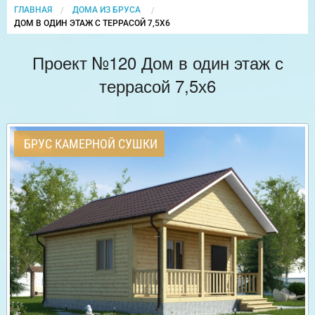
ГЛАВНАЯ
ДОМА ИЗ БРУСА
CURRENT:
ДОМ В ОДИН ЭТАЖ С ТЕРРАСОЙ 7,5Х6
Проект №120 Дом в один этаж с
террасой 7,5х6
БРУС КАМЕРНОЙ СУШКИ