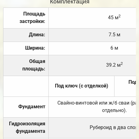
Комплектация
Площадь
2
45 м
застройки:
Длина:
7.5 м
Ширина:
6 м
Общая
2
39.2 м
площадь:
Под 
Под ключ (с отделкой)
Свайно-винтовой или ж/б сваи (р
Фундамент
отдельно).
Гидроизоляция
Рубероид в два слоя
фундамента