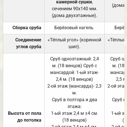
камерной сушки
,
(дома 
сечением 90х140 мм.
(дома двухэтажные).
Сборка сруба
Берёзовый нагель.
Берёз
Соединение
«Тёплый угол» (коренной
«Тёплый 
углов сруба
шип).
Сруб одноэтажный: 2,4
Сруб од
м. (18 венцов) Сруб с
м. (18
мансардой: 1-ый этаж-
мансард
2,4 м. (18 венцов)
2,5 м
2-ой этаж (мансарда)- 2,3
2-ой этаж
м.
Сруб в полтора и два
Сруб в
этажа:
Высота от пола
1-ый этаж 2,4 м ±4 см.
1-ый эт
до потолка
(18 венцов)
(1
2-ой этаж 2,4 м ±4 см.
2-ой эт