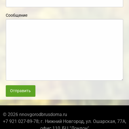
Сообщение
Отправить
© 2026 nnovgorodbrusdoma.ru
+7 921 027-89-78; г. Нижний Новгород, ул. Ошарская, 77А,
офис 110, БЦ "Лондон"