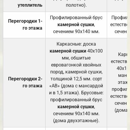
утеплитель
полотно).
п
Профилированный брус
Профили
Перегородки 1-
камерной сушки
,
естестве
го этажа
сечением 90х140 мм.
сечени
Каркасные: доска
камерной сушки
40х100
Карк
мм, обшитые
естеств
евровагонкой хвойных
40х10
пород, камерной сушки,
манса
Перегородки 2-
толщиной 12,5 мм. сорт
этажа
го этажа
«АВ» (дома с мансардой
профили
и в 1,5 этажа). Брусовые:
естестве
профилированный брус
сечени
камерной сушки
,
(дома 
сечением 90х140 мм.
(дома двухэтажные).