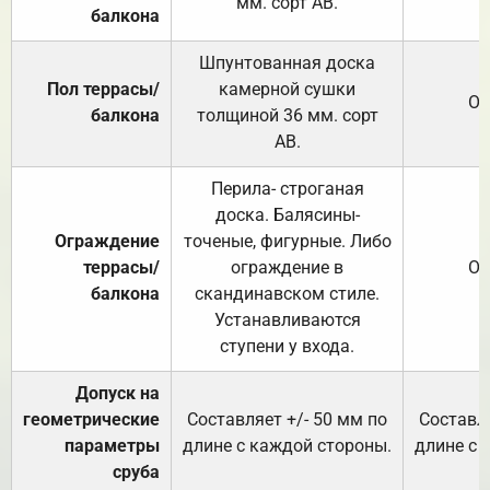
мм. сорт АВ.
балкона
Шпунтованная доска
Пол террасы/
камерной сушки
От
балкона
толщиной 36 мм. сорт
АВ.
Перила- строганая
доска. Балясины-
Ограждение
точеные, фигурные. Либо
террасы/
ограждение в
От
балкона
скандинавском стиле.
Устанавливаются
ступени у входа.
Допуск на
геометрические
Составляет +/- 50 мм по
Составля
параметры
длине с каждой стороны.
длине с 
сруба