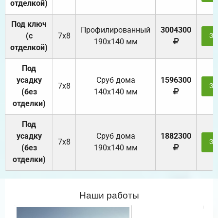
отделкой)
Под ключ
Профилированный
3004300
(с
7х8
За
190х140 мм
отделкой)
Под
усадку
Cруб дома
1596300
7х8
За
(без
140х140 мм
отделки)
Под
усадку
Cруб дома
1882300
7х8
За
(без
190х140 мм
отделки)
Наши работы