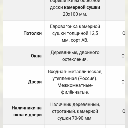
обрешётке из обрезной
доски
камерной сушки
20х100 мм.
Евровагонка камерной
Потолки
сушки толщиной 12,5
От
мм. сорт АВ.
Деревянные, двойного
Окна
От
остекления.
Входная- металлическая,
утеплённая (Россия).
Двери
От
Межкомнатные-
филёнчатые.
Наличник деревянный,
Наличники на
строганый, камерной
От
окна и двери
сушки 70-90 мм.