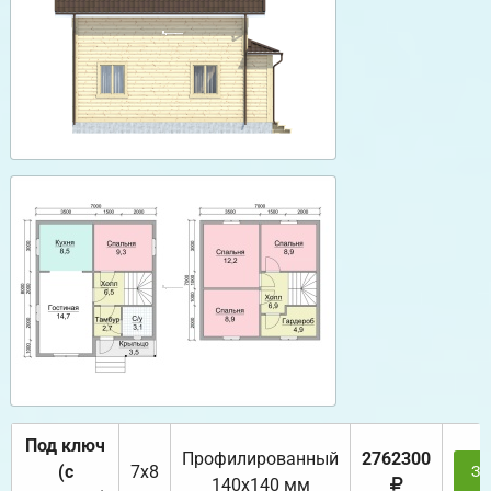
Под ключ
Профилированный
2762300
(с
7х8
За
140х140 мм