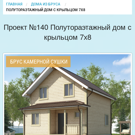
ГЛАВНАЯ
ДОМА ИЗ БРУСА
CURRENT:
ПОЛУТОРАЭТАЖНЫЙ ДОМ С КРЫЛЬЦОМ 7Х8
Проект №140 Полутораэтажный дом с
крыльцом 7х8
БРУС КАМЕРНОЙ СУШКИ