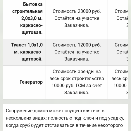
Бытовка
строительная
Стоимость 23000 руб.
Стоимо
2,0х3,0 м.
Остаётся на участке
Остаёт
каркасно-
Заказчика.
З
щитовая.
Туалет 1,0х1,0
Стоимость 12000 руб.
Стоимо
м. каркасно-
Остаётся на участке
Остаёт
щитовой.
Заказчика.
З
Стоимость аренды на
Стоимо
весь срок строительства
весь сро
Генератор
10000 руб. ГСМ за счёт
10000 р
Заказчика.
З
Сооружение домов может осуществляться в
нескольких видах: полностью под ключ и под усадку,
когда сруб будет отстаиваться в течение некоторого