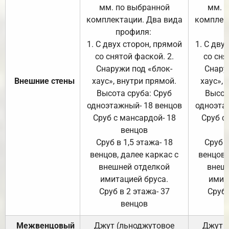
мм. по выбранной
мм. 
комплектации. Два вида
комплек
профиля:
п
1. С двух сторон, прямой
1. С дву
со снятой фаской. 2.
со сня
Снаружи под «блок-
Снару
Внешние стены
хаус», внутри прямой.
хаус», 
Высота сруба: Сруб
Высот
одноэтажный- 18 венцов
одноэта
Сруб с мансардой- 18
Сруб с
венцов
Сруб в 1,5 этажа- 18
Сруб в
венцов, далее каркас с
венцов,
внешней отделкой
внеш
имитацией бруса.
имит
Сруб в 2 этажа- 37
Сруб 
венцов
Межвенцовый
Джут (льноджутовое
Джут 