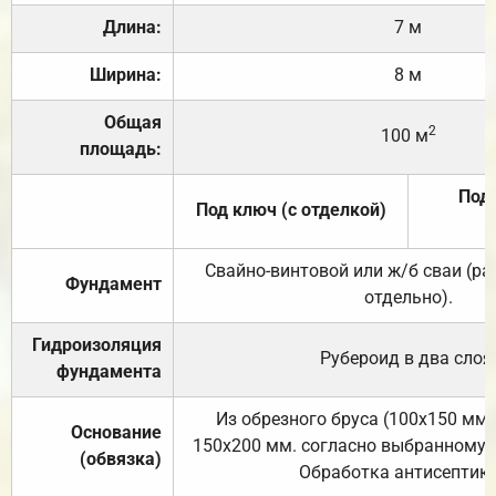
Длина:
7 м
Ширина:
8 м
Общая
2
100 м
площадь:
Под 
Под ключ (с отделкой)
Свайно-винтовой или ж/б сваи (р
Фундамент
отдельно).
Гидроизоляция
Рубероид в два слоя
фундамента
Из обрезного бруса (100х150 мм.
Основание
150х200 мм. согласно выбранному с
(обвязка)
Обработка антисептик