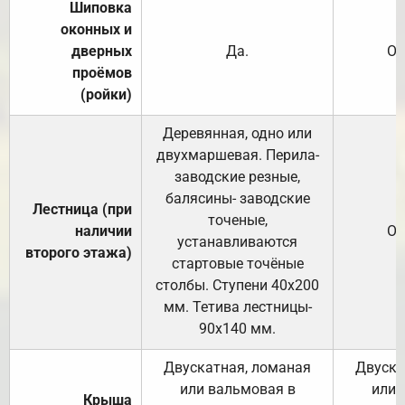
Шиповка
оконных и
дверных
Да.
От
проёмов
(ройки)
Деревянная, одно или
двухмаршевая. Перила-
заводские резные,
балясины- заводские
Лестница (при
точеные,
наличии
От
устанавливаются
второго этажа)
стартовые точёные
столбы. Ступени 40х200
мм. Тетива лестницы-
90х140 мм.
Двускатная, ломаная
Двуска
или вальмовая в
или 
Крыша