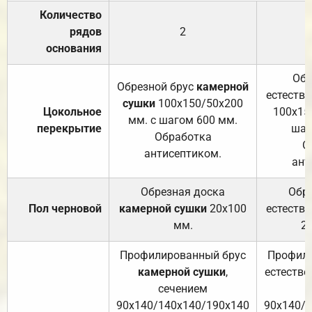
Количество
рядов
2
основания
Обр
Обрезной брус
камерной
естеств
сушки
100х150/50х200
Цокольное
100х15
мм. с шагом 600 мм.
перекрытие
шаг
Обработка
О
антисептиком.
ант
Обрезная доска
Обр
Пол черновой
камерной сушки
20х100
естеств
мм.
2
Профилированный брус
Профили
камерной сушки
,
естестве
сечением
с
90х140/140х140/190х140
90х140/