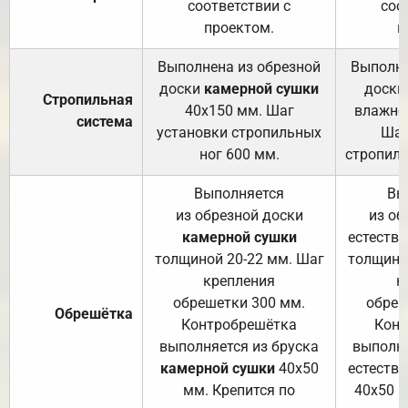
соответствии с
соо
проектом.
п
Выполнена из обрезной
Выполне
доски
камерной сушки
доски
Стропильная
40х150 мм. Шаг
влажно
система
установки стропильных
Шаг
ног 600 мм.
стропиль
Выполняется
Вы
из обрезной доски
из об
камерной сушки
естеств
толщиной 20-22 мм. Шаг
толщино
крепления
к
обрешетки 300 мм.
обреш
Обрешётка
Контробрешётка
Конт
выполняется из бруска
выполня
камерной сушки
40х50
естеств
мм. Крепится по
40х50 м