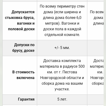
По всему периметру стен
Допускается
дома (если ширина и
По всему
стыковка бруса,
длина дома более 6,0
дома (
вагонки и
метров). Вагонки и
длина 
половой доски
доски пола в каждой
отдельной комнате.
Допуски по
+/- 5 мм.
брусу, доске
Доставка комплекта
Достав
материала в радиусе 500
материал
В стоимость
км. от г. Пестова
км. 
включена
Новгородской области и
Новгоро
сборка дома на вашем
сборка
участке.
Гарантия
5 лет.