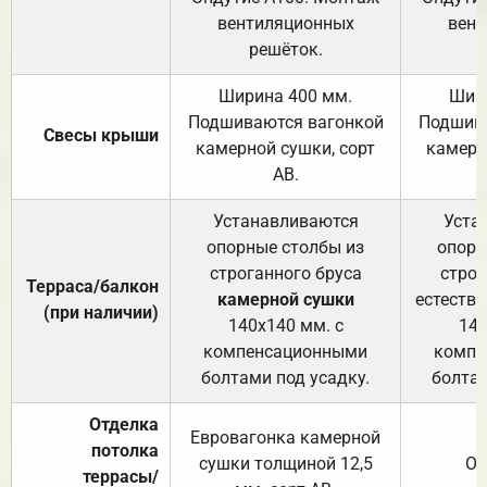
вентиляционных
вент
решёток.
Ширина 400 мм.
Шир
Подшиваются вагонкой
Подшива
Свесы крыши
камерной сушки, сорт
камерн
АВ.
Устанавливаются
Уста
опорные столбы из
опорн
строганного бруса
строг
Терраса/балкон
камерной сушки
естеств
(при наличии)
140х140 мм. с
140
компенсационными
компе
болтами под усадку.
болтам
Отделка
Евровагонка камерной
потолка
сушки толщиной 12,5
От
террасы/