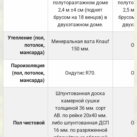
полутораэтажном доме
полутор
2,4 м ±4 см (поднят
2,5 м 
брусом на 18 венцов) в
брусом 
двухэтажном доме.
двухэ
Утепление (пол,
Минеральная вата
Knauf
потолок,
От
150
мм.
мансарда)
Пароизоляция
(пол, потолок,
Ондутис
R70
.
От
мансарда)
Шпунтованная доска
камерной сушки
толщиной 36 мм. сорт
АВ. по рейке 20х40 мм.
Пол чистовой
либо шпунтованная ДСП
От
16 мм. по разряженной