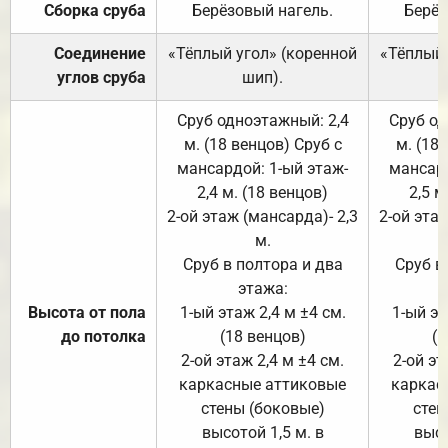
Сборка сруба
Берёзовый нагель.
Берёз
Соединение
«Тёплый угол» (коренной
«Тёплый 
углов сруба
шип).
Сруб одноэтажный: 2,4
Сруб од
м. (18 венцов) Сруб с
м. (18
мансардой: 1-ый этаж-
мансард
2,4 м. (18 венцов)
2,5 м
2-ой этаж (мансарда)- 2,3
2-ой этаж
м.
Сруб в полтора и два
Сруб в
этажа:
Высота от пола
1-ый этаж 2,4 м ±4 см.
1-ый эт
до потолка
(18 венцов)
(1
2-ой этаж 2,4 м ±4 см.
2-ой эт
каркасные аттиковые
каркас
стены (боковые)
стен
высотой 1,5 м. в
высо