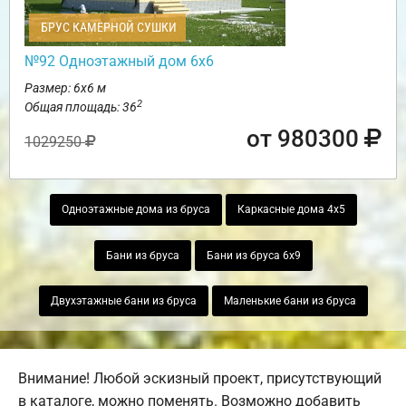
БРУС КАМЕРНОЙ СУШКИ
№92 Одноэтажный дом 6х6
Размер: 6х6 м
2
Общая площадь: 36
от 980300
1029250
Одноэтажные дома из бруса
Каркасные дома 4х5
Бани из бруса
Бани из бруса 6х9
Двухэтажные бани из бруса
Маленькие бани из бруса
Внимание! Любой эскизный проект, присутствующий
в каталоге, можно поменять. Возможно добавить