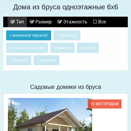
Дома из бруса одноэтажные 6х6
Тип
Размер
Этажность
Все
с маленькой террасой
с балконом
с большой террасой
с эркером
с сауной
с гаражом
с террасой
Садовые домики из бруса
ХИТ ПРОДАЖ