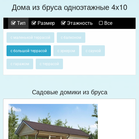
Дома из бруса одноэтажные 4х10
Тип
Размер
Этажность
Все
с маленькой террасой
с балконом
с большой террасой
с эркером
с сауной
с гаражом
с террасой
Садовые домики из бруса