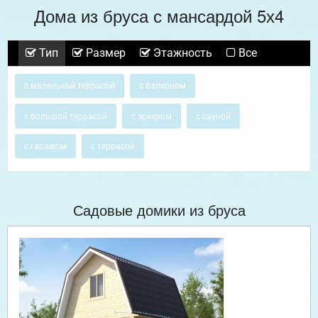
Дома из бруса с мансардой 5х4
Тип
Размер
Этажность
Все
с маленькой террасой
с балконом
с большой террасой
с эркером
с сауной
с гаражом
с террасой
Садовые домики из бруса