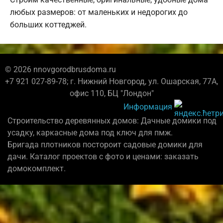
любых размеров: от маленьких и недорогих до
больших коттеджей.
© 2026 nnovgorodbrusdoma.ru
+7 921 027-89-78; г. Нижний Новгород, ул. Ошарская, 77А,
офис 110, БЦ "Лондон"
Информация
Строительство деревянных домов: Дачные домики под
усадку, каркасные дома под ключ для пмж.
Бригада плотников постороит садовые домики для
дачи. Каталог проектов с фото и ценами: заказать
домокомплект.