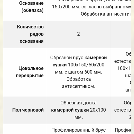
Основание
150х200 мм. согласно выбранному с
(обвязка)
Обработка антисептик
Количество
рядов
2
основания
Обр
Обрезной брус
камерной
естеств
сушки
100х150/50х200
Цокольное
100х15
мм. с шагом 600 мм.
перекрытие
шаг
Обработка
О
антисептиком.
ант
Обрезная доска
Обр
Пол черновой
камерной сушки
20х100
естеств
мм.
2
Профилированный брус
Профили