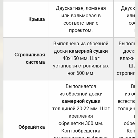
Двускатная, ломаная
Двуска
или вальмовая в
или 
Крыша
соответствии с
соо
проектом.
п
Выполнена из обрезной
Выполне
доски
камерной сушки
доски
Стропильная
40х150 мм. Шаг
влажно
система
установки стропильных
Шаг
ног 600 мм.
стропиль
Выполняется
Вы
из обрезной доски
из об
камерной сушки
естеств
толщиной 20-22 мм. Шаг
толщино
крепления
к
обрешетки 300 мм.
обреш
Обрешётка
Контробрешётка
Конт