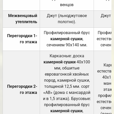
венцов
Межвенцовый
Джут (льноджутовое
Джут 
утеплитель
полотно).
п
Профилированный брус
Профили
Перегородки 1-
камерной сушки
,
естестве
го этажа
сечением 90х140 мм.
сечени
Каркасные: доска
камерной сушки
40х100
Карк
мм, обшитые
естеств
евровагонкой хвойных
40х10
пород, камерной сушки,
манса
Перегородки 2-
толщиной 12,5 мм. сорт
этажа
го этажа
«АВ» (дома с мансардой
профили
и в 1,5 этажа). Брусовые:
естестве
профилированный брус
сечени
камерной сушки
,
(дома 