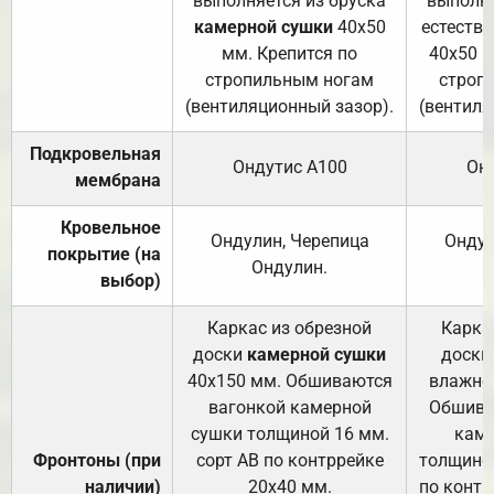
выполняется из бруска
выполня
камерной сушки
40х50
естеств
мм. Крепится по
40х50 м
стропильным ногам
строп
(вентиляционный зазор).
(вентиля
Подкровельная
Ондутис А100
Он
мембрана
Кровельное
Ондулин, Черепица
Ондул
покрытие (на
Ондулин.
выбор)
Каркас из обрезной
Карка
доски
камерной сушки
доски
40х150 мм. Обшиваются
влажно
вагонкой камерной
Обшива
сушки толщиной 16 мм.
каме
Фронтоны (при
сорт АВ по контррейке
толщиной
наличии)
20х40 мм.
по контр