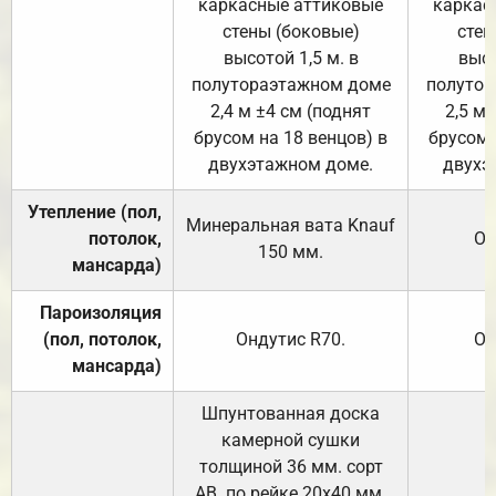
каркасные аттиковые
каркас
стены (боковые)
стен
высотой 1,5 м. в
высо
полутораэтажном доме
полутор
2,4 м ±4 см (поднят
2,5 м 
брусом на 18 венцов) в
брусом 
двухэтажном доме.
двухэ
Утепление (пол,
Минеральная вата
Knauf
потолок,
От
150
мм.
мансарда)
Пароизоляция
(пол, потолок,
Ондутис
R70
.
От
мансарда)
Шпунтованная доска
камерной сушки
толщиной 36 мм. сорт
АВ. по рейке 20х40 мм.