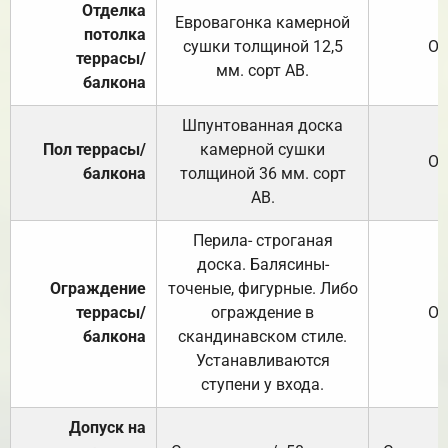
Отделка
Евровагонка камерной
потолка
сушки толщиной 12,5
От
террасы/
мм. сорт АВ.
балкона
Шпунтованная доска
Пол террасы/
камерной сушки
От
балкона
толщиной 36 мм. сорт
АВ.
Перила- строганая
доска. Балясины-
Ограждение
точеные, фигурные. Либо
террасы/
ограждение в
От
балкона
скандинавском стиле.
Устанавливаются
ступени у входа.
Допуск на