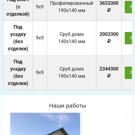
Профилированный
3653300
(с
9х9
За
190х140 мм
отделкой)
Под
усадку
Cруб дома
2003300
9х9
За
(без
140х140 мм
отделки)
Под
усадку
Cруб дома
2344300
9х9
За
(без
190х140 мм
отделки)
Наши работы