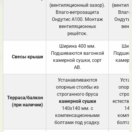
(вентиляционный зазор).
(вентиля
Влаго-ветрозащита
Влаго
Ондутис А100. Монтаж
Ондути
вентиляционных
вент
решёток.
Ширина 400 мм.
Шир
Подшиваются вагонкой
Подшива
Свесы крыши
камерной сушки, сорт
камерн
АВ.
Устанавливаются
Уста
опорные столбы из
опорн
строганного бруса
строг
Терраса/балкон
камерной сушки
естеств
(при наличии)
140х140 мм. с
140
компенсационными
компе
болтами под усадку.
болтам