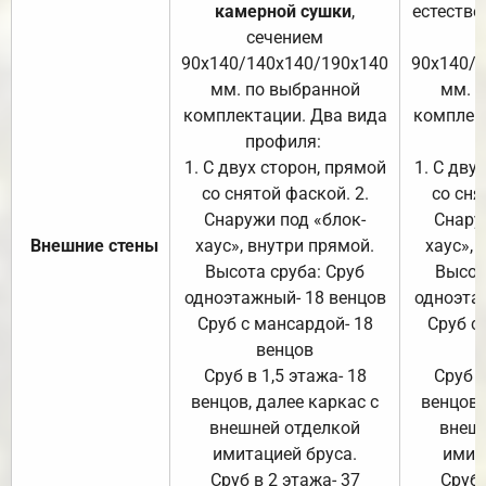
камерной сушки
,
естестве
сечением
с
90х140/140х140/190х140
90х140/
мм. по выбранной
мм. 
комплектации. Два вида
комплек
профиля:
п
1. С двух сторон, прямой
1. С дву
со снятой фаской. 2.
со сня
Снаружи под «блок-
Снару
Внешние стены
хаус», внутри прямой.
хаус», 
Высота сруба: Сруб
Высот
одноэтажный- 18 венцов
одноэта
Сруб с мансардой- 18
Сруб с
венцов
Сруб в 1,5 этажа- 18
Сруб в
венцов, далее каркас с
венцов,
внешней отделкой
внеш
имитацией бруса.
имит
Сруб в 2 этажа- 37
Сруб 