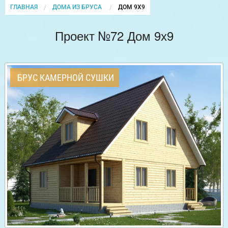
ГЛАВНАЯ
ДОМА ИЗ БРУСА
CURRENT:
ДОМ 9Х9
Проект №72 Дом 9х9
БРУС КАМЕРНОЙ СУШКИ