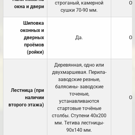
строганый, камерной
От
окна и двери
сушки 70-90 мм.
Шиповка
оконных и
дверных
Да.
От
проёмов
(ройки)
Деревянная, одно или
двухмаршевая. Перила-
заводские резные,
балясины- заводские
Лестница (при
точеные,
наличии
От
устанавливаются
второго этажа)
стартовые точёные
столбы. Ступени 40х200
мм. Тетива лестницы-
90х140 мм.