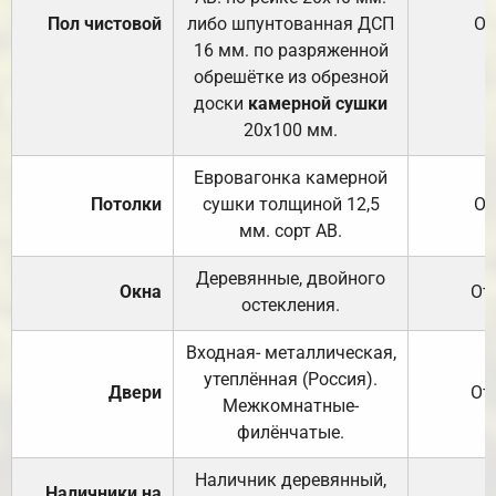
Пол чистовой
либо шпунтованная ДСП
От
16 мм. по разряженной
обрешётке из обрезной
доски
камерной сушки
20х100 мм.
Евровагонка камерной
Потолки
сушки толщиной 12,5
От
мм. сорт АВ.
Деревянные, двойного
Окна
От
остекления.
Входная- металлическая,
утеплённая (Россия).
Двери
От
Межкомнатные-
филёнчатые.
Наличник деревянный,
Наличники на