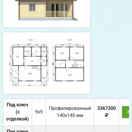
Под ключ
Профилированный
3367300
(с
9х9
За
140х140 мм
отделкой)
Под ключ