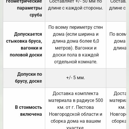
геометрические
Составляет +/- 50 мм по
Составля
параметры
длине с каждой стороны.
длине с 
сруба
По всему периметру стен
Допускается
дома (если ширина и
По всему
стыковка бруса,
длина дома более 6,0
дома (
вагонки и
метров). Вагонки и
длина 
половой доски
доски пола в каждой
отдельной комнате.
Допуски по
+/- 5 мм.
брусу, доске
Доставка комплекта
Достав
материала в радиусе 500
материал
В стоимость
км. от г. Пестова
км. 
включена
Новгородской области и
Новгоро
сборка дома на вашем
сборка
участке.