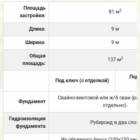
Площадь
2
81 м
застройки:
Длина:
9 м
Ширина:
9 м
Общая
2
137 м
площадь:
Под 
Под ключ (с отделкой)
Свайно-винтовой или ж/б сваи (р
Фундамент
отдельно).
Гидроизоляция
Рубероид в два слоя
фундамента
Из обрезного бруса (100х150 мм.