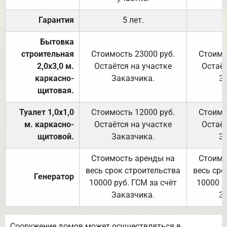
Гарантия
5 лет.
Бытовка
строительная
Стоимость 23000 руб.
Стоимо
2,0х3,0 м.
Остаётся на участке
Остаёт
каркасно-
Заказчика.
З
щитовая.
Туалет 1,0х1,0
Стоимость 12000 руб.
Стоимо
м. каркасно-
Остаётся на участке
Остаёт
щитовой.
Заказчика.
З
Стоимость аренды на
Стоимо
весь срок строительства
весь сро
Генератор
10000 руб. ГСМ за счёт
10000 р
Заказчика.
З
Сооружение домов может осуществляться в