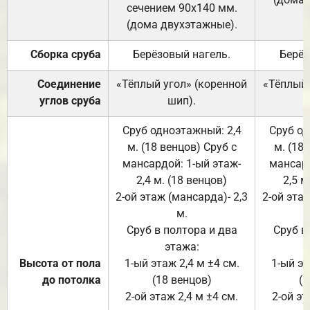
сечением 90х140 мм.
(дома двухэтажные).
Сборка сруба
Берёзовый нагель.
Берёз
Соединение
«Тёплый угол» (коренной
«Тёплый 
углов сруба
шип).
Сруб одноэтажный: 2,4
Сруб од
м. (18 венцов) Сруб с
м. (18
мансардой: 1-ый этаж-
мансард
2,4 м. (18 венцов)
2,5 м
2-ой этаж (мансарда)- 2,3
2-ой этаж
м.
Сруб в полтора и два
Сруб в
этажа:
Высота от пола
1-ый этаж 2,4 м ±4 см.
1-ый эт
до потолка
(18 венцов)
(1
2-ой этаж 2,4 м ±4 см.
2-ой эт